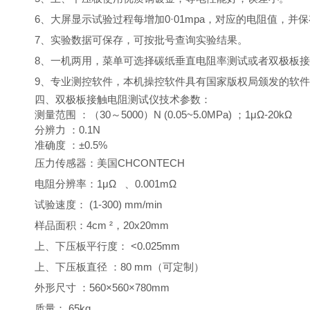
6
、
大屏显示试验过程每增加
0
·
01mpa
，对应的电阻值，并保
7
、实验数据可保存，可按批号查询实验结果。
8
、一机两用，菜单可选择碳纸垂直电阻率测试或者双极板接
9
、
专业测控软件
，
本机操控软件具有国家版权局颁发的软件
四、
双极板接触
电阻测试仪
技术参数：
测量范围
：（
30～
5
000）N (0.05~
5
.0MPa)
；
1μΩ-20kΩ
分辨力
：
0.1N
准确度
：
±0.5%
压力传感器：美国
CHCONTECH
电阻分辨率：
1μΩ
、
0.001mΩ
试验速度：
(1-
30
0) mm/min
样品面积：
4cm
²
，
20x20mm
上
、
下压板平行度：
<0.025mm
上
、
下压板直径
：
8
0 mm
（
可定制
）
外形尺寸
：
560
×
560
×
7
8
0mm
质量：
6
5
kg