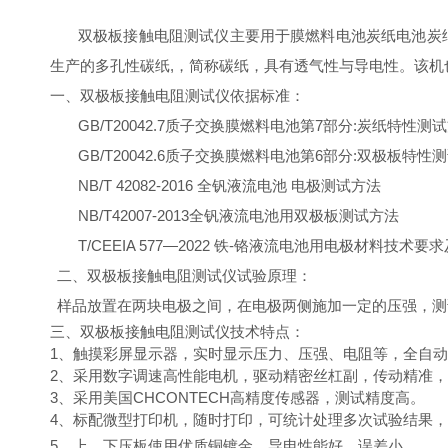
双极板接触
电阻测试仪主要用于膜燃料电池炭纸
电池炭
生产
的
多孔性
碳纸
,
，简称碳纸，
具有透气性与导电性
。
该机
一、双极板接触
电阻测试仪
依据
标准：
GB/T20042.7
质子交换膜燃料电池第
7
部分
:
炭纸特性测试
GB/T20042.6
质子交换膜燃料电池第
6
部分
:
双极板特性测
NB
/
T 42082-2016
全钒液流电池 电极测试方法
NB
/
T42007-2013
全钒液流电池用双极板测试方法
T/CEEIA 577
—
2022
铁
-
铬液流电池用电极材料技术要求
二、双极板接触
电阻测试仪
试验原理：
样品放置在两块电极之间，在电极两侧施加一定的压强，测
三、双极板接触
电阻测试仪
技术特点：
1
、触摸
彩
屏
显示器
，
实时显示
压力
、
压强、电阻等，全
自动
2
、
采用数字调速
高性能电机
，驱动精密丝杠副，
传动精准，
3
、
采用
美国
CHCONTECH
高精度传感器
，
测试精度高。
4、标配微型打印机，随时打印，可统计
处理
多次试验结果，
5
、
上、下压板
使用
优质铜镀金
，
导电性能好，误差小
。