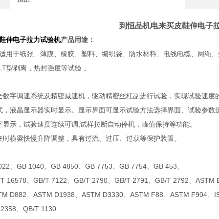
到恒品机电来买皮鞋伸电子
鞋伸电子拉力试验机
产品用途：
适用于纸张、薄膜、橡胶、塑料、编织袋、防水材料、电线电缆、网绳、
,T
型剥离，热封强度等试验
。
全数字调速系统及精密减速机，驱动精密丝杠副进行试验，实现试验速度
式，液晶显示器实时显示。显示界面可显示试验方法选择界面、试验参数
,
字显示，试验速度连续可调
试样拉断自动停机，峰值保持等功能。
夹时横梁快慢升降调整，具有过流、过压、过载等保护装置。
022
GB 1040
GB 4850
GB 7753
GB 7754
GB 453
、
、
、
、
、
、
/T 16578
GB/T 7122
GB/T 2790
GB/T 2791
GB/T 2792
ASTM 
、
、
、
、
、
TM D882
ASTM D1938
ASTM D3330
ASTM F88
ASTM F904
I
、
、
、
、
、
 2358
QB/T 1130
、