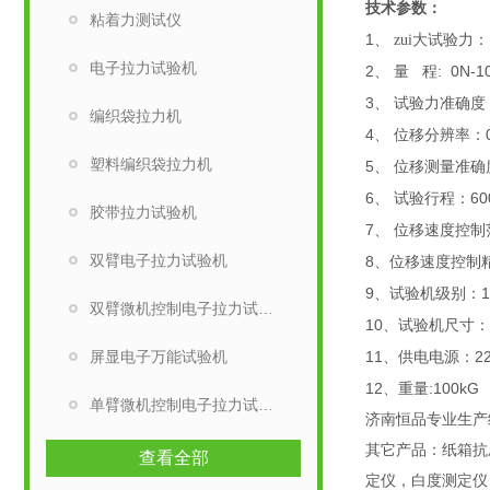
技术参数：
粘着力测试仪
1
、
zui大试验力：
电子拉力试验机
2
: 0N-1
、
量
程
3
、
试验力准确度
编织袋拉力机
4
、
位移分辨率：
塑料编织袋拉力机
5
、
位移测量准确
6
6
、
试验行程：
胶带拉力试验机
7
、
位移速度控制
双臂电子拉力试验机
8
、位移速度控制
9
1
、试验机级别：
双臂微机控制电子拉力试验机
10
、试验机尺寸：
屏显电子万能试验机
11
2
、供电电源：
12
:100kG
、重量
单臂微机控制电子拉力试验机
济南恒品专业生产
其它产品：纸箱抗
查看全部
定仪，白度测定仪