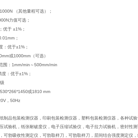
1000N
（其他量程可选）；
000N
力值可选；
±1%
；优于
；
0.01mm
；
±1%
度：优于
；
00mm
1000mm
或
（可选）
1mm/min
500mm/min
范围：
～
±1%
精度：优于
；
级
530*266*1450
1810 mm
或
20V
50Hz
，
纸制品包装检测仪器，印刷包装检测仪器，塑料包装检测仪器，各种试验
压试验机，纸张耐破度仪，电子压缩试验仪，电子拉力试验机，密封性测
，可勃吸收性测定仪，可勃取样刀，可勃取样刀，层间结合强度测定仪，纸