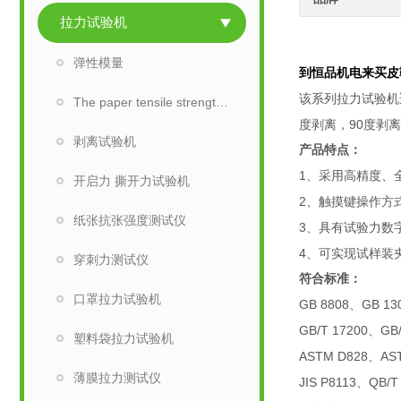
拉力试验机
弹性模量
到恒品机电来买皮
该系列拉力试验机
The paper tensile strength tester
90
度剥离，
度剥离
剥离试验机
产品特点：
1
、采用高精度、
开启力 撕开力试验机
2
、触摸键操作方
纸张抗张强度测试仪
3
、具有试验力数
4
、可实现试样装
穿刺力测试仪
符合标准：
口罩拉力试验机
GB 8808
GB 13
、
GB/T 17200
GB
、
塑料袋拉力试验机
ASTM D828
AS
、
薄膜拉力测试仪
JIS P8113
QB/T
、