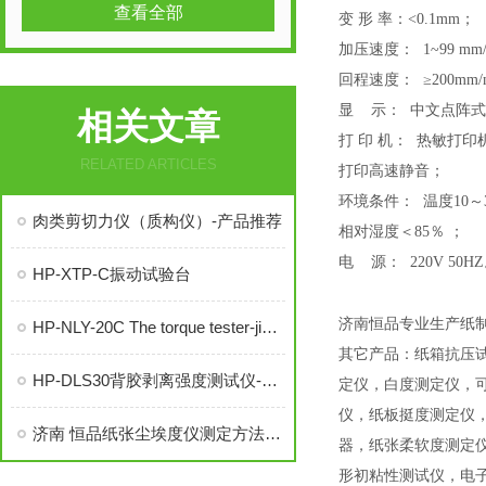
查看全部
变 形 率：<0.1mm；
加压速度： 1~99 mm/
回程速度： ≥200mm/m
显 示： 中文点阵式
相关文章
打 印 机： 热敏打
RELATED ARTICLES
打印高速静音；
环境条件： 温度10～
肉类剪切力仪（质构仪）-产品推荐
相对湿度＜85％ ；
电 源： 220V 50H
HP-XTP-C振动试验台
济南恒品专业生产纸
HP-NLY-20C The torque tester-jianjie
其它产品：纸箱抗压
HP-DLS30背胶剥离强度测试仪-推荐
定仪，白度测定仪，可
仪，纸板挺度测定仪
济南 恒品纸张尘埃度仪测定方法和影响因素
器，纸张柔软度测定
形初粘性测试仪，电