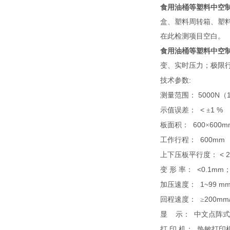
食用
油桶等塑料中空
盒、塑料周转箱、塑
在此检测项目空白。
食用
油桶等塑料中空
变、实时压力；极限
:
技术参数
5000N
测量范围：
（
<
1 %
示值误差：
±
600
600
板面积：
×
600mm
工作行程：
< 
上下压板平行度：
<0.1mm
变
形
率：
1~99 mm
加压速度：
200mm
回程速度：
≥
显
示：
中文点阵式
打
印
机：
热敏打印