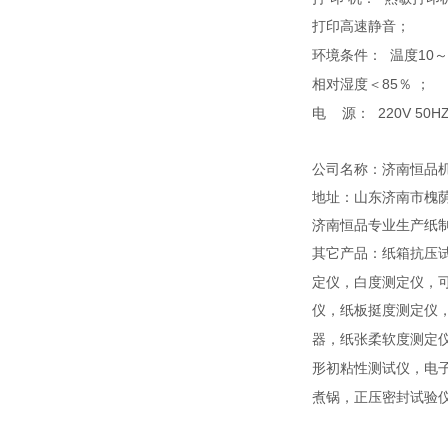
打印高速静音；
10
环境条件：
温度
～
85
相对湿度＜
％
；
220V 50H
电
源：
公司名称：济南恒品
地址：山东济南市槐
济南恒品专业生产纸
其它产品：纸箱抗压
定仪，白度测定仪，
仪，纸板挺度测定仪
器，纸张柔软度测定
形初粘性测试仪，电
煮锅，正压密封试验