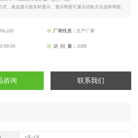
方式，液晶显示器实时显示。显示界面可显示试验方法选择界面、
面、试验操作及结果显示界面和曲线显示界面，方便快捷。
装夹时横梁快慢升降调整，具有过载保护等功能。
-NLJ20
厂商性质：
生产厂家
3-09-09
访 问 量：
2088
品咨询
联系我们
间
1千-1万