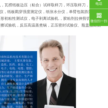
电话
心机，瓦楞纸板边压（粘合）试样取样刀，环压取样刀，平压取
仪，纸板戳穿强度测定仪，纸张水分仪，单臂包装跌落试验
环形初粘性测试仪，电子剥离试验机.，胶粘剂拉伸剪切试验
微信扫一扫
摩擦试验机，反压高温蒸煮锅，正压密封试验仪、瓶盖扭矩测