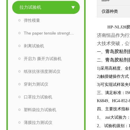
拉力试验机
仪器种类
弹性模量
HP-NLJ20
The paper tensile strength tester
济南恒品作为行
大技术突破，公
剥离试验机
青岛胶粘剂
一、
开启力 撕开力试验机
青岛胶粘剂
二、
1)
采用高精度、全
纸张抗张强度测试仪
2)
触摸键操作方式
穿刺力测试仪
3)
可实现试样装夹
三、
满足标准：ISO 4
口罩拉力试验机
K6849、HG4-852-
四、
主要技术指标
塑料袋拉力试验机
1
、
zui大试验力
薄膜拉力测试仪
2
、
试验机级别：