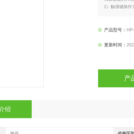
2）触摸键操作
试验参数选择界
3）可实现试样
产品型号：
HP
更新时间：
202
产
介绍
恒品
价格区