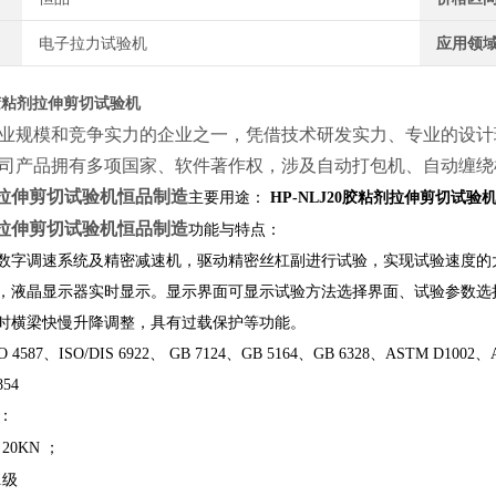
电子拉力试验机
应用领
胶粘剂拉伸剪切试验机
业规模和竞争实力的企业之一，凭借技术研发实力、专业的设计
司产品拥有多项国家、软件著作权，涉及自动打包机、自动缠绕机
拉伸剪切试验机恒品制造
主要用途：
HP-NLJ20
胶粘剂拉伸剪切试验
拉伸剪切试验机恒品制造
功能与特点：
数字调速系统及精密减速机，驱动精密丝杠副进行试验，实现试验速度的
，液晶显示器实时显示。显示界面可显示试验方法选择界面、试验参数选
时横梁快慢升降调整，具有过载保护等功能。
587、ISO/DIS 6922、 GB 7124、GB 5164、GB 6328、ASTM D1002、A
854
：
：
20KN
；
1
级