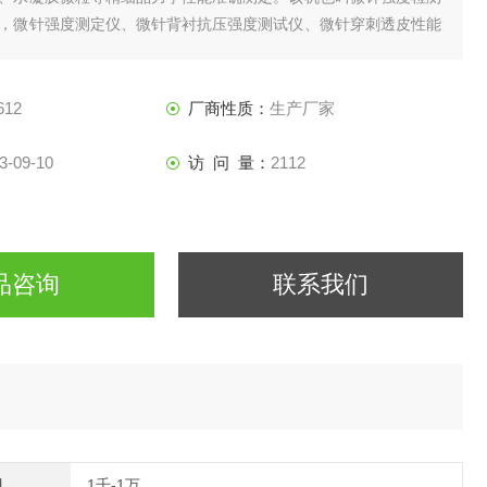
，微针强度测定仪、微针背衬抗压强度测试仪、微针穿刺透皮性能
612
厂商性质：
生产厂家
3-09-10
访 问 量：
2112
品咨询
联系我们
间
1千-1万