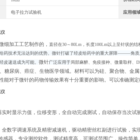
电子拉力试验机
应用领
试仪
微细加工工艺制作的
，
直径在
30～80Lm，长度100Lm以上呈针状的
给药技术无法达到的优势。微针打破了经皮给药中的重大屏障
———角质
微针
经皮递送成为可能。
广泛应用于
局部麻醉、免疫接种、微量取样、
、糖尿病、癌症、
生物医学领域
。
材料可以为硅、聚合物、金属
性能对于微针的药物传输效果有十分重要的影响。可以准确测定
试仪
器实时显示力值，位移变形，
全自动完成测试，
自动保存当次试
、全数字调速系统及精密减速机，驱动精密丝杠副进行试验，实
传感器，专业测控软件，测试精度高，可测试范围广，操作简单