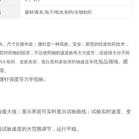
域
建材/家具,电子/电池,制药/生物制药
；
结构，尺寸在微米级
微针是一种高效、安全、新型的经皮给药技术，
层对药物的阻滞，不仅使药物的递送效率大大提升，还使得大分子药
化妆品领域、眼
DNA 给药、皮肤美容、蛋白质和多肽类药物递送等
等。
微针强度等力学指标。
验最大值；显示界面可实时显示试验曲线；试验实时速度、变
现试验速度的大范围调节，运行平稳。
。