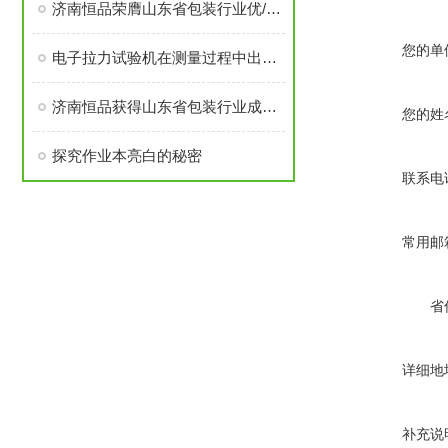
济南恒品荣膺山东省包装行业优/秀成长性企业称号
您的单
电子拉力试验机在测量过程中出现正负差该如何解决呢？
济南恒品获得山东省包装行业成长性企业
您的姓
探究作业本亮白的秘密
联系电
常用邮
省
详细地
补充说