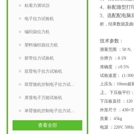
粘着力测试仪
4、标配微型打
5、选配配电脑
电子拉力试验机
析，结果数据及曲
编织袋拉力机
技术
参数：
塑料编织袋拉力机
测量范围
：
50 N、
胶带拉力试验机
分辨力
：
0.1N
准确度
：
±0.5%
双臂电子拉力试验机
试验速度：
(1-30
上压头：
10mm超
双臂微机控制电子拉力试验机
上、
下压板平行
屏显电子万能试验机
下压板直径
：
120
外形尺寸
：
430×3
单臂微机控制电子拉力试验机
质量：
45kg
查看全部
电源
：
220V, 50Hz