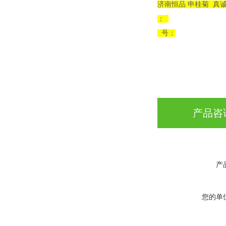
济南恒品 申桂菊 真
：
号：
产品咨
产
您的单