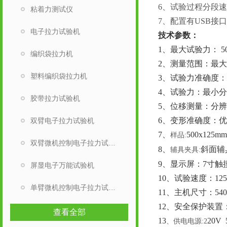
6、试验过程分段
粘着力测试仪
7、配置有USB接
电子拉力试验机
技术参数
：
1、最大试验力： 5
编织袋拉力机
2、测量范围：最大试
塑料编织袋拉力机
3、试验力准确度：
4、试验力：最小分辨
胶带拉力试验机
5、位移测量：分辨率
6、变形准确度：优
双臂电子拉力试验机
7、
500x125m
样品
:
双臂微机控制电子拉力试验机
8、
斜面辅
辅具夹具
:
9、
显示屏
：
7寸触
屏显电子万能试验机
10、
试验
速
度
：
12
单臂微机控制电子拉力试验机
11、主机尺寸：540*
1
2
、安全保护装置
查看全部
1
3
2
0V 
、供电电源
:2