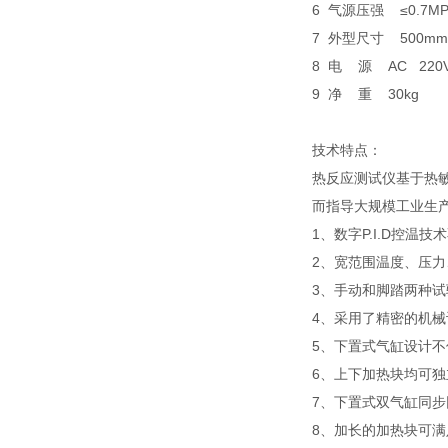
6 气源压强 ≤0.7MP
7 外型尺寸 500mm×
8 电 源 AC 220V
9 净 重 30kg
技术特点：
热反应测试仪基于热
而指导大规模工业生
1、数字P.I.D控
2、宽范围温度、压
3、手动和脚踏两种
4、采用了精密的机
5、下置式气缸设计
6、上下加热块均可
7、下置式双气缸同
8、加长的加热块可