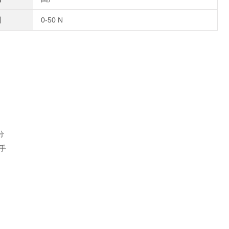
围
0-50 N
分
手