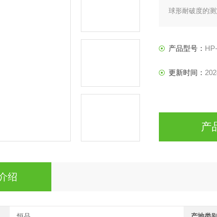
球形耐破度的测
生纸、纸手
帕等耐破强度。
产品型号：
HP-
更新时间：
202
产
介绍
恒品
产地类