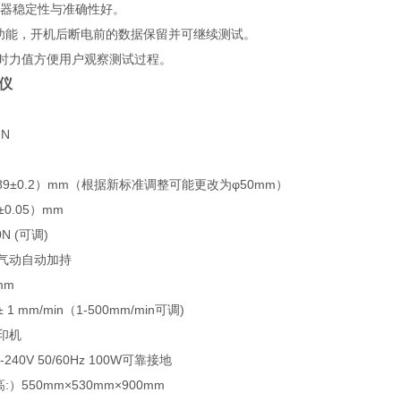
传感器稳定性与准确性好。
功能，开机后断电前的数据保留并可继续测试。
实时力值方便用户观察测试过程。
仪
 N
φ89±0.2）mm（根据新标准调整可能更改为φ50mm）
±0.05）mm
N (可调)
：气动自动加持
mm
 1 mm/min（1-500mm/min可调)
印机
240V 50/60Hz 100W可靠接地
:）550mm×530mm×900mm