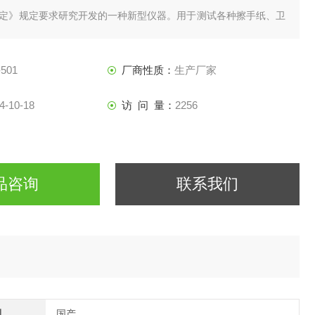
定》规定要求研究开发的一种新型仪器。用于测试各种擦手纸、卫
利用球型测试头刺破样品的原理，分析干、湿样品的耐破强度。
501
厂商性质：
生产厂家
4-10-18
访 问 量：
2256
品咨询
联系我们
别
国产