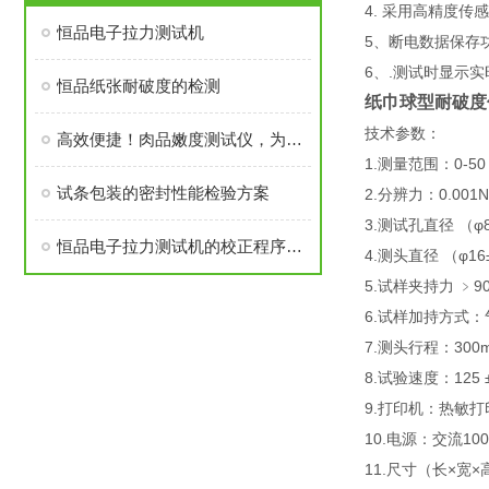
4. 采用高精度
恒品电子拉力测试机
5、断电数据保存
6、.测试时显示
恒品纸张耐破度的检测
纸巾球型耐破度
技术参数：
高效便捷！肉品嫩度测试仪，为肉类品质把关
1.测量范围：0-50
试条包装的密封性能检验方案
2.分辨力：0.001N
3.测试孔直径 （
恒品电子拉力测试机的校正程序及方法
4.测头直径 （φ16
5.试样夹持力 ﹥90
6.试样加持方式
7.测头行程：300
8.试验速度：125 ±
9.打印机：热敏打
10.电源：交流100-
11.尺寸（长×宽×高