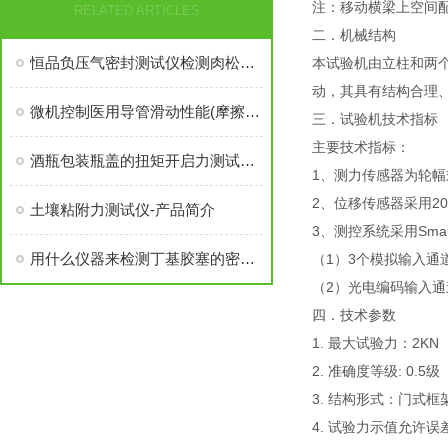
注：移动横梁上空间配
RELATED ARTICLES
二．机械结构
恒品负压气密封测试仪检测肉松塑料包装的密封性能
本试验机由立柱和两
动，其具有结构合理
微机控制医用导管滑动性能(摩擦力)测试仪
三．试验机技术指标
主要技术指标：
酒瓶包装瓶盖的扭矩开启力测试方法与仪器
1、测力传感器为轮幅式
2、位移传感器采用20
土壤粘附力测试仪-产品简介
3、测控系统采用Sma
用什么仪器来检测丁基胶塞的密封性（恒品）
（1）3个模拟输入通
（2）光电编码输入
四．技术参数
1. 最大试验力：2KN
2. 准确度等级: 0.5级
3. 结构形式：门式
4. 试验力示值允许误