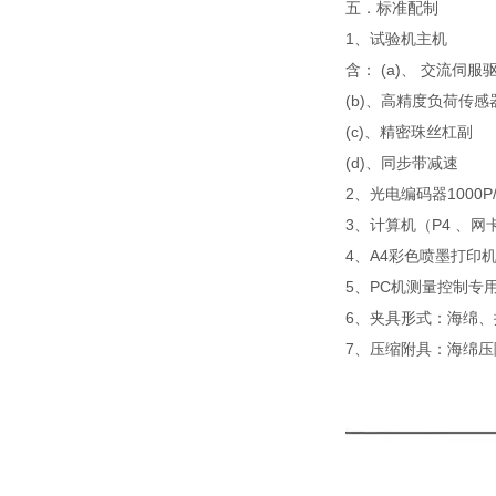
五．标准配制
1、试验
含： (a)、 
(b)、高精度
(c)、精密
(d)、同
2、光电编码
3、计算机（P4
4、A4彩
5、PC机测
6、夹具形式：海绵
7、压缩附具：海绵压