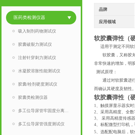
品牌
医药类检测仪器
应用领域
吸入制剂药物测试仪
软胶囊弹性（
胶囊破裂力测试仪
适用于
测定不同软
软胶囊，又称胶
注射针穿刺力测试仪
非常快速的增加，明
水凝胶溶胀性能测试仪
测试原理：
通过对软胶囊进
胶囊/栓剂硬度测试仪
而确认其硬度及韧性
软胶囊弹性（
胶囊类检测仪器
1、
触摸屏显示器实时
多工位导尿管牢固度分离力测试仪
2、
采用高精度、全数
3、
采用高精度传感
多工位导尿管强度测试仪
4、标配微型打印机
5、选配配电脑后，
软