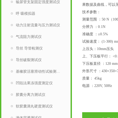
输尿管支架固定强度测试仪
果数据及曲线，可以
技术
参数：
呼 吸模拟器
测量范围
：
50 N（10
动力注射流量与压力测试仪
分辨力
：
0.1N
准确度
：
±0.5%
气流阻力测试仪
试验速度：
(1-300) m
导丝 导管检测仪
上压头：
10mm压头
上、
下压板平行：
<0
导丝破裂测试仪
下压板直径
：
120 mm
外形尺寸
：
430×350
基橡胶活塞滑动性试验测试仪
质量：
45kg
凹陷法果冻强度测定仪
电源
：
220V, 50Hz
胶囊分离力测试仪
软胶囊滴丸硬度测试仪
液体穿透测试仪