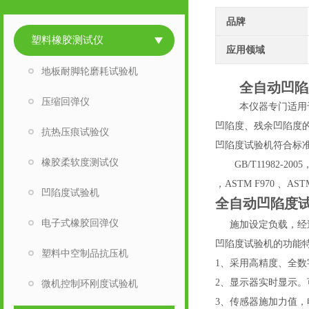
品牌
塑料橡胶测试仪
应用领域
地板耐脚轮磨耗试验机
全自动凹陷
压缩回弹仪
本仪器专门适用
凹陷度、残余凹陷度
抗热压痕试验仪
凹陷度试验机
符合标
橡胶柔软度测试仪
GB/T11982-2005
，ASTM F970 、AST
凹陷度试验机
全自动凹陷度
电子式橡胶回弹仪
施加设定负载，经
凹陷度试验机
的功能
塑料中空制品抗压机
1、采用高精度、全
2、显示器实时显示
微机控制环刚度试验机
3、
传感器施加力值，