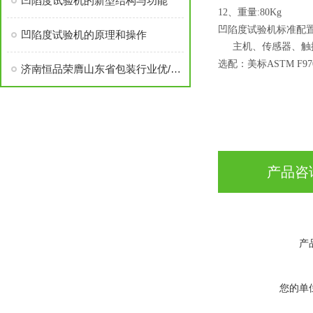
凹陷度试验机的新型结构与功能
12、
重量
:80
Kg
凹陷度试验机
标准配
凹陷度试验机的原理和操作
主机、传感器、触
选配：美标
ASTM F
9
济南恒品荣膺山东省包装行业优/秀成长性企业称号
产品咨
产
您的单