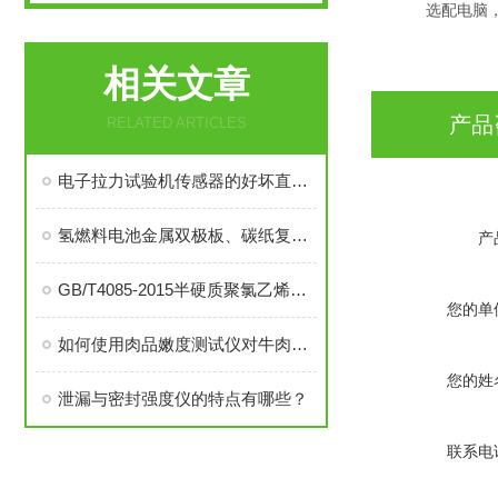
选配电脑
相关文章
产品
RELATED ARTICLES
电子拉力试验机传感器的好坏直接影响测试效果
氢燃料电池金属双极板、碳纸复合材料垂直方向电阻率特性测试方法
产
GB/T4085-2015半硬质聚氯乙烯块状地板测试项目与仪器一览
您的单
如何使用肉品嫩度测试仪对牛肉进行嫩度测试？
您的姓
泄漏与密封强度仪的特点有哪些？
联系电