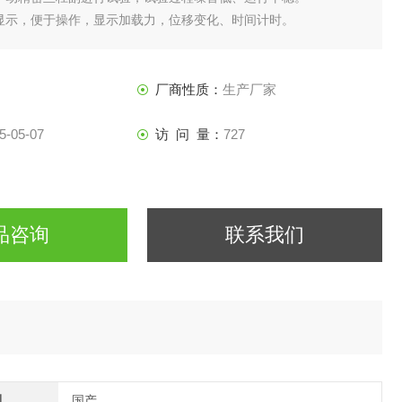
显示，便于操作，显示加载力，位移变化、时间计时。
力值，电动加载、无需砝码。
厂商性质：
生产厂家
5-05-07
访 问 量：
727
品咨询
联系我们
别
国产