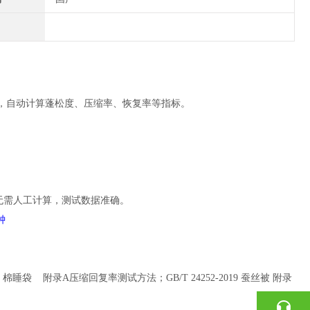
，自动计算
蓬松度、压缩率、恢复率等指标
。
无需人工计算，测试数据准确。
钟
021 棉睡袋 附录A压缩回复率测试方法；GB/T 24252-2019 蚕丝被 附录