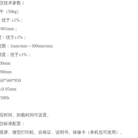
仪
技术参数
：
牛（50kg）
优于 ±1%；
001mm；
：优于±1%；
1mm/min～300mm/min
精度：优于±1%；
200mm
00mm
*560*850
0.05mm
50Hz
加压时间、卸载时间可设置。
仪
标准配置：
摸屏、微型打印机、合格证、说明书、保修卡（单机也可使用）。