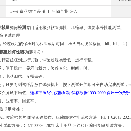
环保,食品/农产品,化工,生物产业,综合
性模量如何检测
专门适用橡胶软管弹性、压缩率、恢复率等性能测试。
仪
测试原理：
，经过设定的保压时间和卸载后时间，压头自动测位移值（
h0、h1、h2
）
模量如何检测
功能
特点
：
动精密丝杠副进行试验，试验过程噪音低、运行平稳。
示，便于操作，显示加载力，位移变化、时间计时。
值，电动加载、无需砝码。
化，只要将测试样品放在试验机上，按下测试开关即可全自动完成测试，
多次测试平均值。
连续下压
5次 仪器自动 保存数据1000-2000 保压一次5分
度、压缩率、回复率。
仪
满足标准
：
03-2021 喷胶棉絮片 附录A 蓬松度、压缩回弹性能试验方法；FZ-T 62045-2
试验方法；GB/T 22796-2021 床上用品 附录C 压缩回复率测试方法 。