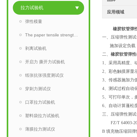
拉力试验机
应用领域
弹性模量
橡胶软管弹
The paper tensile strength tester
一、压缩弹性测试
施加设定负载
剥离试验机
二、
橡胶软管弹性
开启力 撕开力试验机
1、采用高精度、
2、彩色触摸屏显
纸张抗张强度测试仪
3、传感器施加力
穿刺力测试仪
4、
测试过程自动
5、
可打印单次，
口罩拉力试验机
6、自动计算蓬松
三、压缩弹性测试
塑料袋拉力试验机
FZ/T 640
薄膜拉力测试仪
B 填充物压缩回弹性