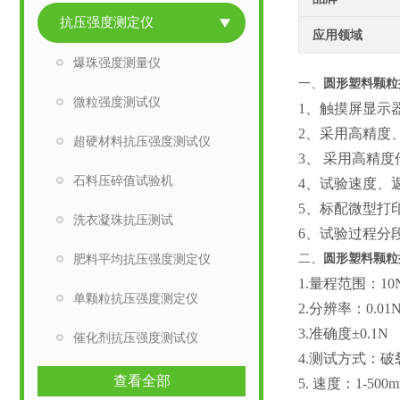
抗压强度测定仪
应用领域
爆珠强度测量仪
一、
圆形塑料颗粒
微粒强度测试仪
1
、
触摸屏
显示
2
、
采用高精度
超硬材料抗压强度测试仪
3
、
采用高精度
石料压碎值试验机
4、
试验速度、
5、标配微型打
洗衣凝珠抗压测试
6、试验过程分
肥料平均抗压强度测定仪
二、
圆形塑料颗粒
1.量程范围：
10
单颗粒抗压强度测定仪
2.分辨率：0.01
3.准确度±0.1N
催化剂抗压强度测试仪
4.测试方式：破
查看全部
5. 速度：1-500