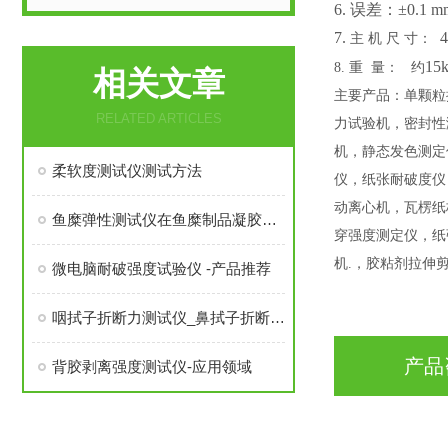
6. 误差：±0.1 m
7.
4
主
机
尺
寸：
15k
8
.
重
量：
约
相关文章
主要产品：
单颗粒
RELATED ARTICLES
力试验机，密封性
机，静态发色测定
柔软度测试仪测试方法
仪，纸张耐破度仪
动离心机，瓦楞纸
鱼糜弹性测试仪在鱼糜制品凝胶品质检测中的应用
穿强度测定仪，纸
机
.
，胶粘剂拉伸
微电脑耐破强度试验仪 -产品推荐
咽拭子折断力测试仪_鼻拭子折断力试验机_咽拭子折断力检测仪
产品
背胶剥离强度测试仪-应用领域