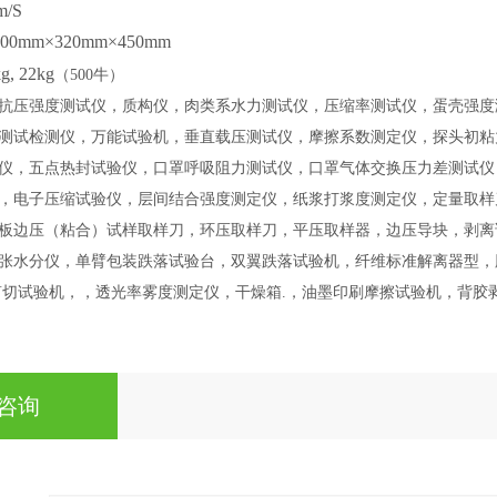
m/S
0
0mm×3
20
mm×
4
50
mm
g, 22kg
（
500
牛
）
抗压强度测试仪，质构仪，肉类系水力测试仪，压缩率测试仪，蛋壳强度
测试
检测仪
，万能试验机，
垂直载压测试仪，摩擦系数测定仪，探头初粘
仪，五点热封试验仪，口罩呼吸阻力测试仪，口罩气体交换压力差测试仪
，电子压缩试验仪，层间结合强度测定仪，纸浆打浆度测定仪，定量取样
板边压（粘合）试样取样刀，环压取样刀，平压取样器，边压导块，剥离
张水分仪，单臂包装跌落试验台，双翼跌落试验机，纤维标准解离器型，
剪切试验机，，透光率雾度测定仪，干燥箱
.
，油墨印刷摩擦试验机，
背胶
咨询