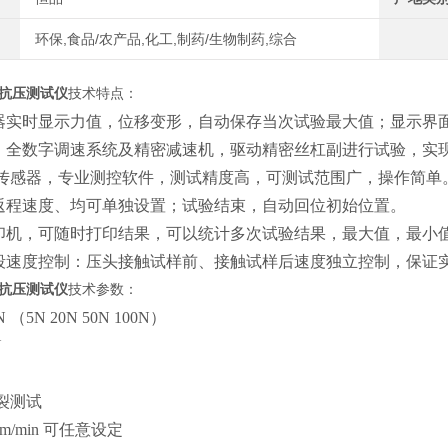
环保,食品/农产品,化工,制药/生物制药,综合
抗压测试仪
技术特点：
器实时显示
力值，位移变形，自动保存当次试验最大值；
显示界
、全数字调速系统及精密减速机，驱动精密丝杠副进行试验，实
传感器
，
专业测控软件，测试精度高，可测试范围广，操作简单
返程速度、均可单独设置；试验结束，自动回位初始位置。
印机，可随时打印结果，可以统计多次试验结果，最大值，最小
段速度控制：压头接触试样前、接触试样后速度独立控制，保证
抗压测试仪
技术参数：
N
（
5N 20N 50N 100N
）
N
裂测试
mm/min 可任意设定