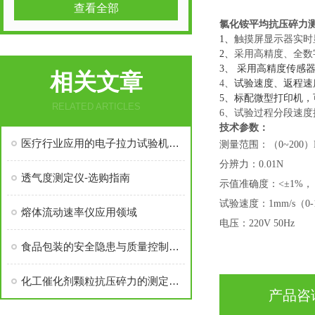
查看全部
氯化铵平均抗压碎力
1
、
触摸屏
显示器实时
2
、
采用高精度、全数
3
、
采用高精度传感
相关文章
4、
试验速度、返程速
5、标配微型打印机
RELATED ARTICLES
6、试验过程分段速
技术参数：
医疗行业应用的电子拉力试验机分类
测量范围：（
0~200
分辨力：
0.01N
透气度测定仪-选购指南
示值准确度：
<±1%，
试验速度：
1mm/s（0
熔体流动速率仪应用领域
电压：
220V 50Hz
食品包装的安全隐患与质量控制（二）
化工催化剂颗粒抗压碎力的测定仪-推荐产品
产品咨