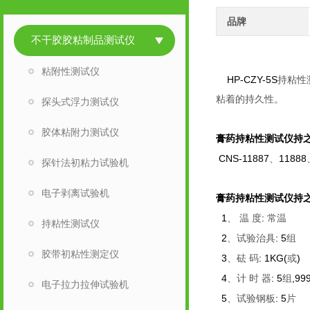
品牌
不干胶胶粘制品测试仪
粘附性测试仪
HP-CZY-5S
持粘性
粘着的持久性。
探头式浮力测试仪
胶体粘附力测试仪
膏药持粘性测试仪持
CNS-11887
11888
、
探针法初粘力试验机
电子剥离试验机
膏药持粘性测试仪持
1
:
、
温
度
常温
持粘性测试仪
2
: 5
、试验治具
组
胶带初粘性测定仪
3
: 1KG(
)
、砝
码
或
4
: 5
,99
、计
时
器
组
电子拉力拉伸试验机
5
: 5
、试验钢板
片