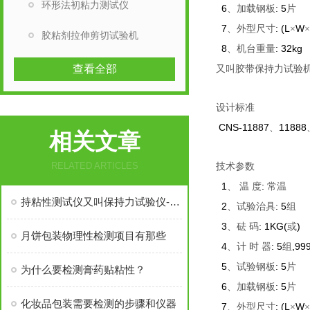
环形法初粘力测试仪
6
: 5
、加载钢板
片
7
: (L
W
、外型尺寸
×
×
胶粘剂拉伸剪切试验机
8
: 32kg
、机台重量
查看全部
又叫胶带保持力试验
设计标准
CNS-11887
11888
、
相关文章
RELATED ARTICLES
技术参数
1
:
、
温
度
常温
持粘性测试仪又叫保持力试验仪-产品推荐
2
: 5
、试验治具
组
3
: 1KG(
)
、砝
码
或
月饼包装物理性检测项目有那些
4
: 5
,99
、计
时
器
组
5
: 5
、试验钢板
片
为什么要检测膏药贴粘性？
6
: 5
、加载钢板
片
化妆品包装需要检测的步骤和仪器
7
: (L
W
、外型尺寸
×
×