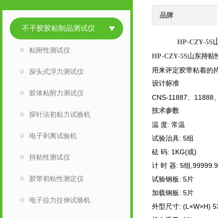
品牌
不干胶胶粘制品测试仪
HP-CZY-5S
粘附性测试仪
山东持粘
HP-CZY-5S
用来评定胶带粘着的
探头式浮力测试仪
设计标准
胶体粘附力测试仪
CNS-11887
、11888、
技术参数
探针法初粘力试验机
温 度: 常温
电子剥离试验机
试验治具: 5组
砝 码: 1KG(或)
持粘性测试仪
计 时 器: 5组,99999
胶带初粘性测定仪
试验钢板: 5片
加载钢板: 5片
电子拉力拉伸试验机
外型尺寸: (L×W×H) 5