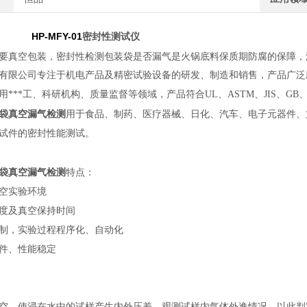
FY-01
密封性测试仪
要真空包装，密封性检测包装袋是否漏气是火锅底料保质期防腐的保障，
有限公司专注于机电产品及精密试验设备的研发、制造和销售，产品广泛
用***工、科研机构、质量监督等领域，产品符合
UL
、
ASTM
、
JIS
、
GB
袋真空漏气检测
用于食品、制药、医疗器械、日化、汽车、电子元器件、
试件的密封性能测试。
袋真空漏气检测
特点：
空实验环境
度及真空保持时间
制，实验过程程序化、自动化
件、性能稳定
空，使浸在水中的试样产生内外压差，观测试样内气体外逸情况，以此判