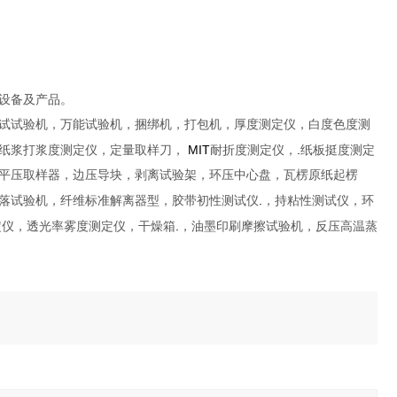
设备及产品。
试试验机，万能试验机，捆绑机，打包机，厚度测定仪，白度色度测
MIT
.
纸浆打浆度测定仪，定量取样刀，
耐折度测定仪，
纸板挺度测定
平压取样器，边压导块，剥离试验架，环压中心盘，瓦楞原纸起楞
.
落试验机，纤维标准解离器型，胶带初性测试仪
，持粘性测试仪，环
.
定仪，透光率雾度测定仪，干燥箱
，油墨印刷摩擦试验机，反压高温蒸