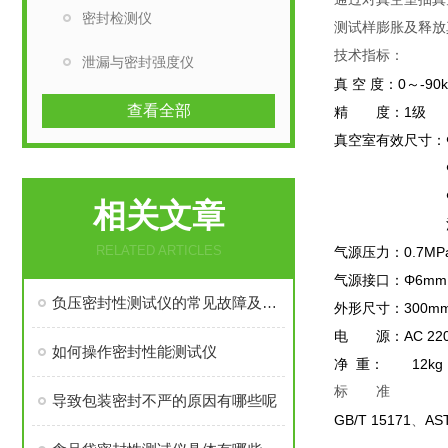
密封检测仪
测试样膨胀及释放
技术指标：
泄漏与密封强度仪
真 空 度：0～-90k
查看全部
精 度：1级
真空室有效尺寸：Φ2
Φ360mm×
Φ460mm×
相关文章
注：其他
RELATED ARTICLES
气源压力：0.7M
气源接口：Φ6mm
负压密封性测试仪的常见故障及解决方法
外形尺寸：300mm
电 源：AC 220V
如何操作密封性能测试仪
净 重： 12kg
标 准
导致包装密封不严的原因有哪些呢
GB/T 15171
AS
、