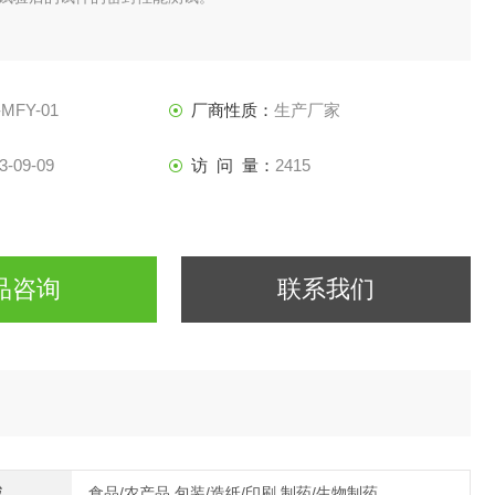
-MFY-01
厂商性质：
生产厂家
3-09-09
访 问 量：
2415
品咨询
联系我们
域
食品/农产品,包装/造纸/印刷,制药/生物制药