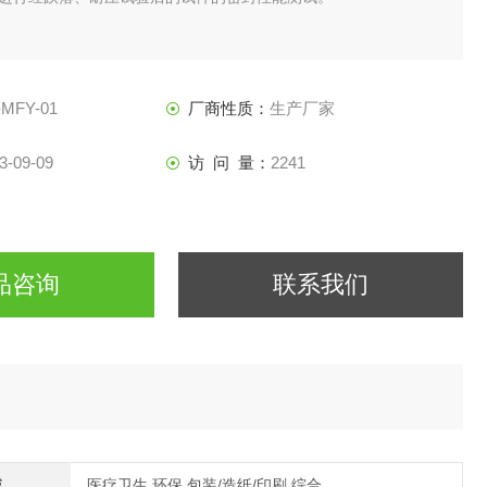
-MFY-01
厂商性质：
生产厂家
3-09-09
访 问 量：
2241
品咨询
联系我们
域
医疗卫生,环保,包装/造纸/印刷,综合