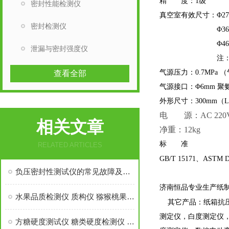
精 度：1级
密封性能检测仪
真空室有效尺寸：Φ270
密封检测仪
Φ360mm×58
Φ460mm×33
泄漏与密封强度仪
注：其他尺
气源压力：0.7MPa
查看全部
气源接口：Φ6mm 聚
外形尺寸：300mm（L
电 源：AC 220V
相关文章
净重：12kg
标 准
RELATED ARTICLES
GB/T 15171、ASTM 
负压密封性测试仪的常见故障及解决方法
济南恒品专业生产纸
水果品质检测仪 质构仪 猕猴桃果蔬测试仪
其它产品：纸箱抗
测定仪，白度测定仪
方糖硬度测试仪 糖类硬度检测仪 QB/T 5011-2016物性试验仪