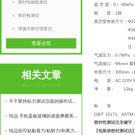
密封性能检测仪
真 空 度：0～-90kPa
精 度：1级
密封检测仪
真空室有效尺寸：Φ27
泄漏与密封强度仪
Φ360mm×5
Φ460mm×3
查看全部
注：其他尺
气源压力：0.7MPa
气源接口：Φ6mm 聚
相关文章
外形尺寸：300mm（L
电 源：AC 220V 5
RELATED ARTICLES
净 重： 12kg
不干胶持粘力测试仪器的操作试验方法
标 准
GB/T 15171、A
恒品 手机盖板玻璃的表面摩擦系数测试仪器
密封性测试仪关键字：
恒品创可贴黏着力/粘附力/剥离力测试仪器介绍
【包装袋密封测试仪