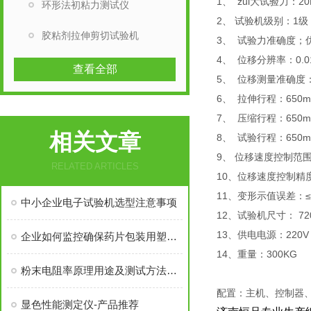
1、 zui大试验力：20
环形法初粘力测试仪
2、 试验机级别：1级
胶粘剂拉伸剪切试验机
3、 试验力准确度；优
4、 位移分辨率：0.0
查看全部
5、 位移测量准确度
6、 拉伸行程：650
7、 压缩行程：650
相关文章
8、 试验行程：650
9、 位移速度控制范围： 
RELATED ARTICLES
10、位移速度控制精
11、变形示值误差：≤±
中小企业电子试验机选型注意事项
12、试验机尺寸： 720*
13、供电电源：220V
企业如何监控确保药片包装用塑料瓶具有良好的密封性能且易开启？
14、重量：300KG
粉末电阻率原理用途及测试方法概述
配置：主机、控制器、
显色性能测定仪-产品推荐