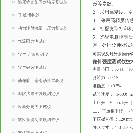
输尿管支架固定强度测试仪
形等参数。
2、
采用高精度、全
呼 吸模拟器
3、
采用高精度传
动力注射流量与压力测试仪
4、标配微型打印
5、选配电脑控制
气流阻力测试仪
表、处理软件对试
可实现及时升级操作
导丝 导管检测仪
微针强度测试仪技
导丝破裂测试仪
测量范围
：
50 N、 1
分辨力
：
0.1N
基橡胶活塞滑动性试验测试仪
准确度
：
±0.5%
凹陷法果冻强度测定仪
试验速度：
(1-300) m
上压头：
20mm压头
胶囊分离力测试仪
上、
下压板平行：
<0
下压板直径
：
120 mm
软胶囊滴丸硬度测试仪
外形尺寸
：
430×350
液体穿透测试仪