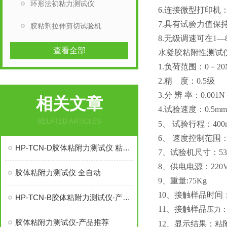
环形法初粘力测试仪
6.连接微型打印机
7.具有试验力值保
胶粘剂拉伸剪切试验机
8.无级调速可在1
查看全部
水凝胶粘附性测试
1.负荷范围：0－
2
0
2.精 度：0.5级
3.分 辨 率：0.0
0
1N
相关文章
4.试验速度：
0.5mm
RELATED ARTICLES
5、 试验行程：
4
0
6、 速度控制范围：1m
HP-TCN-D胶体粘附力测试仪 粘附力检测仪 粘合剂类胶体测定仪
7、试验机尺寸：530*
8、供电电源：220V
胶体粘附力测试仪 全自动
9、重量:75Kg
10、接触样品时间
HP-TCN-B胶体粘附力测试仪-产品推荐
11、
接触样品
压力
胶体粘附力测试仪-产品推荐
12、显示结果：粘附