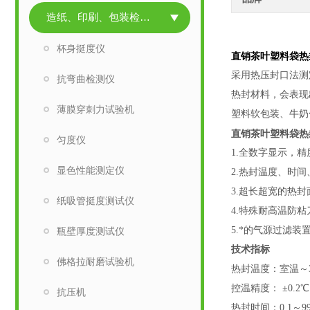
造纸、印刷、包装检测仪器
杯身挺度仪
直销茶叶塑料袋热
采用热压封口法测
抗弯曲检测仪
热封材料，会表现
薄膜穿刺力试验机
塑料软包装、牛奶
直销茶叶塑料袋热
匀度仪
1.全数字显示，
显色性能测定仪
2.热封温度、时
3.超长超宽的热
纸吸管挺度测试仪
4.特殊耐高温防
5.*的气源过滤
瓶壁厚度测试仪
技术指标
佛格拉耐磨试验机
热封温度：室温～3
控温精度： ±0.2℃
抗压机
热封时间：0.1～999