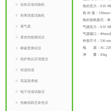
短矩压缩试验机
热封压力：0.05 MP
热 封 面：330m
剥离强度试验机
热封加热形式：单
透气度
气源压力：0.05 
气源接口：Ф6m
显色性能测试仪
外形尺寸：536 mm (L
电 源：AC 220V
耐破度测试仪
净 重：45kg
纸护角抗压强度仪
恒温恒湿
高温蒸煮锅
电子压缩试验仪
热敏纸静态发色仪