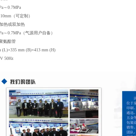
a～0.7MPa
m×10mm（可定制）
加热或双加热
MPa～0.7MPa（气源用户自备）
m聚氨酯管
)×335 mm (B)×413 mm (H)
 50Hz