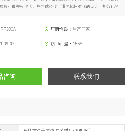
参数可能差别很大。热封试验仪，通过其标准化的设计、规范化的
确的热封试验指标。
-RF300A
厂商性质：
生产厂家
3-09-07
访 问 量：
1555
品咨询
联系我们
域
食品/农产品,文体,包装/造纸/印刷,综合