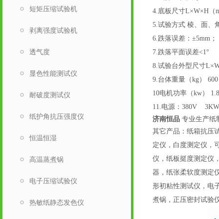
短矩压缩试验机
4.底板尺寸L×W×H（mm
5.试验方式 棱、面、
剥离强度试验机
6.跌落误差
透气度
7.跌落平面误差<1°
8.试验台外型尺寸L×W×H
显色性能测试仪
9.台体重量（kg） 600
10电机功率（kw） 1.8
耐破度测试仪
11.电源：380V 3K
纸护角抗压强度仪
济南恒品
专业生产纸
其它产品：纸箱抗压
恒温恒湿
定仪，白度测定仪，可
仪，纸板挺度测定仪
高温蒸煮锅
器，纸张柔软度测定
电子压缩试验仪
形初粘性测试仪，电
煮锅，正压密封试验
热敏纸静态发色仪