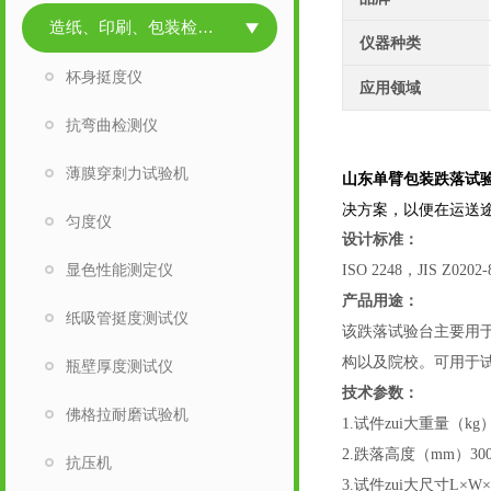
造纸、印刷、包装检测仪器
仪器种类
杯身挺度仪
应用领域
抗弯曲检测仪
薄膜穿刺力试验机
山东单臂包装跌落试验
决方案，以便在运送
匀度仪
设计标准
：
显色性能测定仪
ISO 2248，JIS Z0202
产品用途：
纸吸管挺度测试仪
该跌落试验台主要用
构以及院校。可用于
瓶壁厚度测试仪
技术参数：
佛格拉耐磨试验机
1.试件zui大重量（kg）
2.跌落高度（mm）300~
抗压机
3.试件zui大尺寸L×W×H