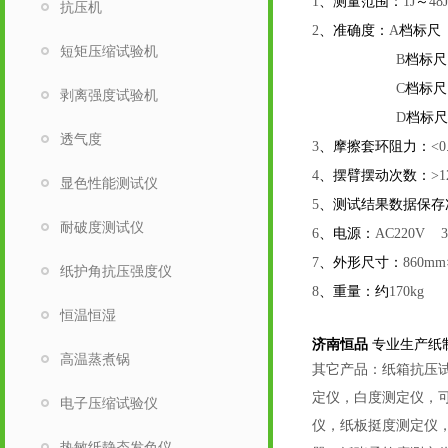
、测量范围：
～
1
1J
48J
抗压机
、准确度：
档标
2
A
短矩压缩试验机
档标
B
档标
C
剥离强度试验机
档标
D
透气度
、摩擦套环阻力：
3
<0
、摆臂摆动次数：
4
>1
显色性能测试仪
、测试结果数据保存
5
耐破度测试仪
、电源：
6
AC220V 
、外形尺寸：
7
860mm
纸护角抗压强度仪
、重量：约
8
170kg
恒温恒湿
济南恒品
专业生产纸
高温蒸煮锅
其它产品：纸箱抗压
定仪，白度测定仪，可
电子压缩试验仪
仪，纸板挺度测定仪
热敏纸静态发色仪