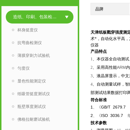
品牌
造纸、印刷、包装检测仪器
杯身挺度仪
天津纸板戳穿强度测
术*，自动化水平高
抗弯曲检测仪
仪器
产品特点
薄膜穿刺力试验机
、本仪器全自动测试
1
、采用高性能
ARM
内
2
匀度仪
、液晶屏显示，中文
3
显色性能测定仪
、自动测量试样，智
4
部测试结果数据打印
纸吸管挺度测试仪
符合标准
瓶壁厚度测试仪
1
GB/T 2679.
、《
2
ISO 3036.7
、《
佛格拉耐磨试验机
技术参数