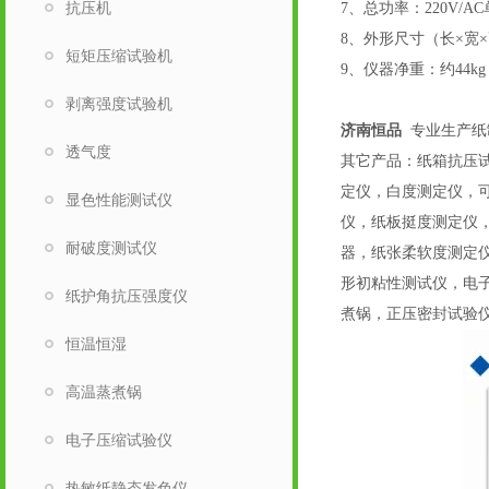
抗压机
7、总功率：220V/A
8、外形尺寸（长×宽×高）
短矩压缩试验机
9、仪器净重：约44kg
剥离强度试验机
济南恒品
专业生产纸
透气度
其它产品：纸箱抗压
定仪，白度测定仪，可
显色性能测试仪
仪，纸板挺度测定仪
耐破度测试仪
器，纸张柔软度测定
形初粘性测试仪，电
纸护角抗压强度仪
煮锅，正压密封试验
恒温恒湿
高温蒸煮锅
电子压缩试验仪
热敏纸静态发色仪