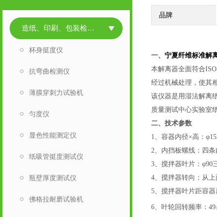
品牌
造纸、印刷、包装检测仪器
杯身挺度仪
宁夏纤维标准解
一、
本解离器全面符合IS
抗弯曲检测仪
经过机械处理，使其
薄膜穿刺力试验机
该仪器是用湿法解离
质量测试中心实验室
匀度仪
二、
技术参数
显色性能测定仪
1、容器内径×高：φ152
2、内挡板螺线：四条内
纸吸管挺度测试仪
3、搅拌器叶片：φ90
瓶壁厚度测试仪
4、搅拌器转向：从
5、搅拌器叶片距容器
佛格拉耐磨试验机
6、叶轮回转频率：49±1