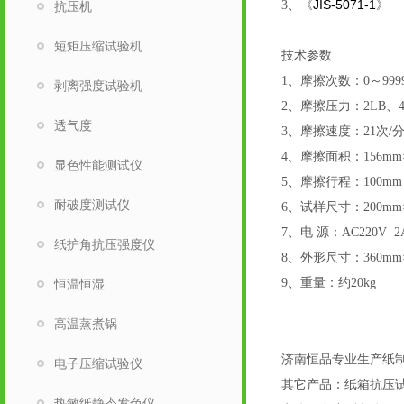
JIS-5071-1
3
、《
》
抗压机
短矩压缩试验机
技术参数
1
、摩擦次数：0～99
剥离强度试验机
2
、摩擦压力：2LB、4
透气度
3
、摩擦速度：21次/分
4
、摩擦面积：156mm×
显色性能测试仪
5
、摩擦行程：100mm
耐破度测试仪
6
、试样尺寸：200mm×
7、电 源：AC220V 2A
纸护角抗压强度仪
8、外形尺寸：360mm×
9、重量：约20kg
恒温恒湿
高温蒸煮锅
济南恒品专业生产纸
电子压缩试验仪
其它产品：纸箱抗压
热敏纸静态发色仪