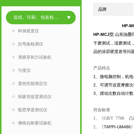
品牌
造纸、印刷、包装检测仪器
HP-MC
杯身挺度仪
HP-MCJ
山东油墨
型
干磨测试，湿磨测试
抗弯曲检测仪
品的涂层硬度差等问
薄膜穿刺力试验机
产品特点
匀度仪
1
、微电脑控制，机电
显色性能测定仪
2
、可调节设置摩擦次
3
、摆动次数自动计数
纸吸管挺度测试仪
瓶壁厚度测试仪
符合标准
1
、《GB/T 7706
佛格拉耐磨试验机
TAPPI-UM486
2
、《