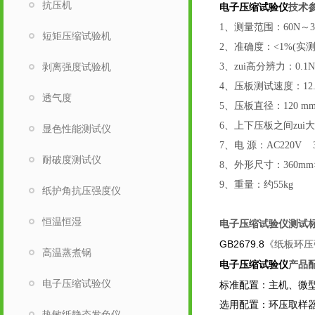
抗压机
电子压缩试验仪
技术
1
、测量范围：60N～30
短矩压缩试验机
2、准确度：<1%(实测
剥离强度试验机
3、zui高分辨力：0.1N
4、压板测试速度：12.5±
透气度
5、压板直径：120
6
、上下压板之间zui
显色性能测试仪
7
、电 源：AC220V 3
耐破度测试仪
8、外形尺寸：360mm×
9
、重量：约55kg
纸护角抗压强度仪
恒温恒湿
电子压缩试验仪
测试
GB2679.8
《纸板环压
高温蒸煮锅
电子压缩试验仪
产品
电子压缩试验仪
标准配置：主机、微
选用配置：环压取样
热敏纸静态发色仪