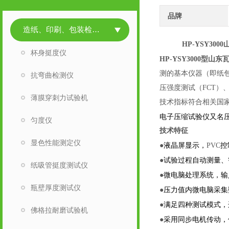
品牌
造纸、印刷、包装检测仪器
HP-YSY3000
杯身挺度仪
山东
HP-YSY3000
型
测的基本仪器（即纸包
抗弯曲检测仪
压强度测试（FCT）
薄膜穿刺力试验机
技术指标符合相关国
电子压缩试验仪
又名
匀度仪
技术特征
显色性能测定仪
液晶屏显示，
控
●
PVC
试验过程自动测量、
●
纸吸管挺度测试仪
微电脑处理系统，输
●
瓶壁厚度测试仪
压力值内微电脑采集
●
满足四种测试模式，
●
佛格拉耐磨试验机
采用同步电机传动，
●