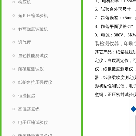
5、
电机功率：
1
抗压机
6
、试验台外形尺寸：
短矩压缩试验机
7
、跌落误差：±
5mm
8
、跌落平面误差<
1
°
剥离强度试验机
9
、电源：
380V
、
3K
透气度
装检测仪器，印刷
其它产品：纸箱抗压
显色性能测试仪
定仪，白度测定仪，
耐破度测试仪
仪，纸板挺度测定仪
器，纸张柔软度测定
纸护角抗压强度仪
形初粘性测试仪，电
煮锅，正压密封试验
恒温恒湿
高温蒸煮锅
电子压缩试验仪
热敏纸静态发色仪