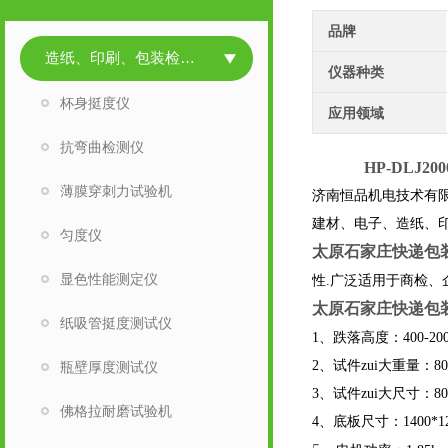
品牌
造纸、印刷、包装检测仪器
仪器种类
杯身挺度仪
应用领域
抗弯曲检测仪
HP-DLJ200
薄膜穿刺力试验机
济南恒品机电技术有
建材、电子、造纸、
匀度仪
太原石家庄快递包
显色性能测定仪
性.广泛适用于商检
太原石家庄快递包
纸吸管挺度测试仪
1
、跌落高度：
40
2
、试件zui大重量：
8
瓶壁厚度测试仪
3
、试件zui大尺寸：
8
佛格拉耐磨试验机
4
、底板尺寸：
1400*