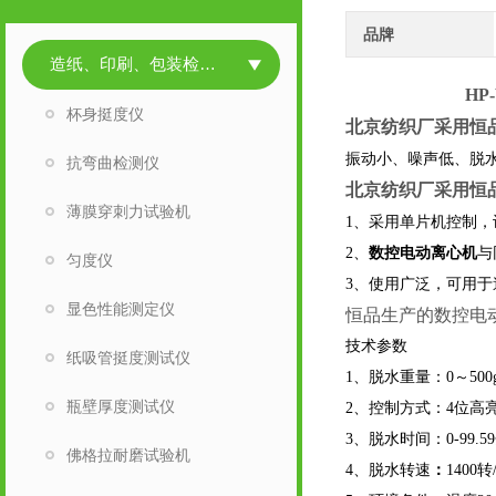
品牌
造纸、印刷、包装检测仪器
HP-
杯身挺度仪
北京纺织厂采用恒
振动小、噪声低、脱
抗弯曲检测仪
北京纺织厂采用恒
薄膜穿刺力试验机
1
、采用单片机控制，
2
、
数控电动离心机
与
匀度仪
3
、使用广泛，可用于
显色性能测定仪
恒品生产的数控电
技术参数
纸吸管挺度测试仪
1
、脱水重量：0～500
瓶壁厚度测试仪
2
、控制方式：4位高
3
、脱水时间：0-99.
佛格拉耐磨试验机
4
、脱水转速
：
1400转