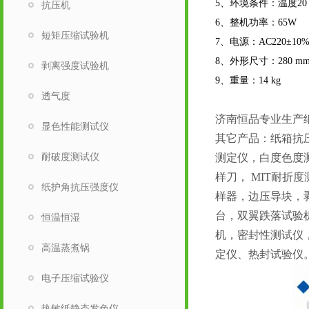
5
、环境条件：温度20
抗压机
6
、整机功率：65W
短矩压缩试验机
7
、电源：AC220±10%
8
、外形尺寸：280 mm × 
剥离强度试验机
9
、重量：14 kg
透气度
济南恒品专业生产
显色性能测试仪
其它产品：纸箱抗
耐破度测试仪
测定仪，白度色度
样刀， MIT耐
纸护角抗压强度仪
样器，边压导块，
台，双翼跌落试验
恒温恒湿
机，密封性测试仪
高温蒸煮锅
定仪、热封试验仪
电子压缩试验仪
热敏纸静态发色仪