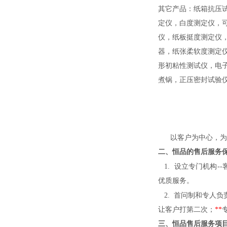
其它产品：纸箱抗压
定仪，白度测定仪，可
仪，纸板挺度测定仪
器，纸张柔软度测定
形初粘性测试仪，电
煮锅，正压密封试验
以客户为中心，为
二、恒品
的
售后
服务
1. 设立专门机构-
优质服务。
2. 首问制和专人负
让客户打第二次；
**
三、
恒品售后
服务项