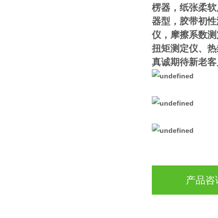
楞器，纸张柔软
器型，胶带初性
仪，摩擦系数测
扭矩测定仪、热
真诚期待新老客
产品咨