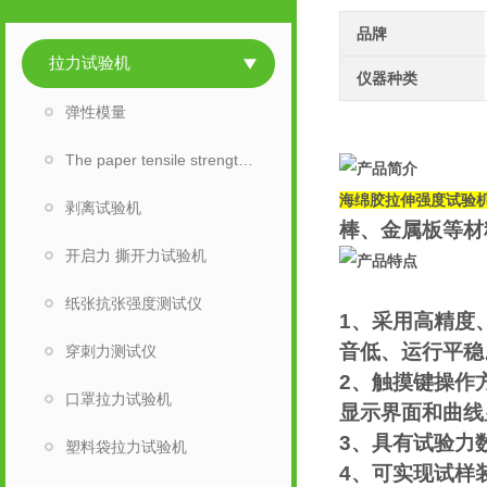
品牌
拉力试验机
仪器种类
弹性模量
The paper tensile strength tester
海绵胶拉伸强度试验机
剥离试验机
棒、金属板等材
开启力 撕开力试验机
纸张抗张强度测试仪
1、采用高精度
音低、运行平稳
穿刺力测试仪
2、触摸键操作
口罩拉力试验机
显示界面和曲线
3、具有试验力
塑料袋拉力试验机
4、可实现试样