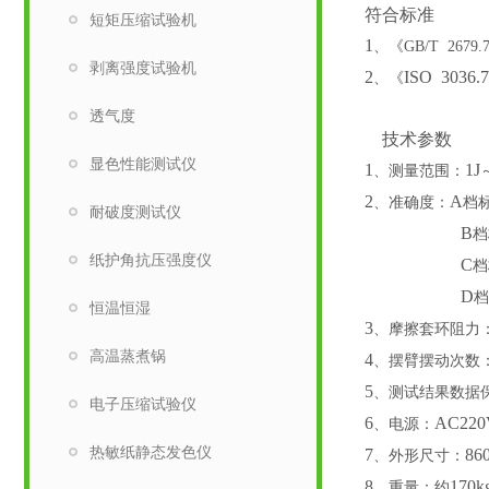
符合标准
短矩压缩试验机
1
、
《
GB/T 2679
剥离强度试验机
2
ISO 3036
、
《
透气度
技术参数
显色性能测试仪
1
1J
、
测量范围：
2
A
、
准确度：
档
耐破度测试仪
B
纸护角抗压强度仪
C
D
恒温恒湿
3
、
摩擦套环阻力
高温蒸煮锅
4
、摆臂摆动次数
5
、测试结果数据
电子压缩试验仪
6
AC22
、电源：
热敏纸静态发色仪
7
86
、外形尺寸：
8
170k
、重量：约