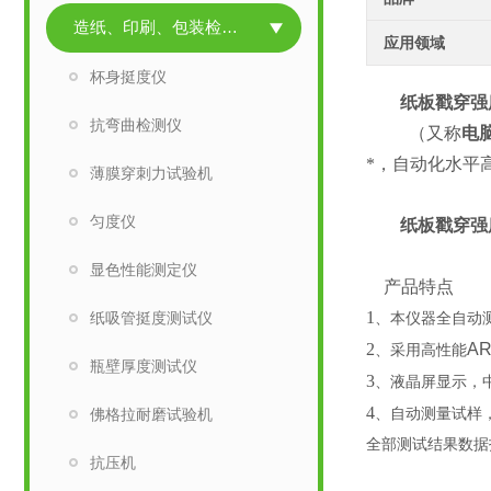
造纸、印刷、包装检测仪器
应用领域
杯身挺度仪
纸板戳穿强
抗弯曲检测仪
（又称
电
*，自动化水平
薄膜穿刺力试验机
匀度仪
纸板戳穿强
显色性能测定仪
产品特点
1
纸吸管挺度测试仪
、
本仪器全自动
2
A
、
采用高性能
瓶壁厚度测试仪
3
、
液晶屏显示，
4
佛格拉耐磨试验机
、
自动测量试样
全部测试结果数据
抗压机