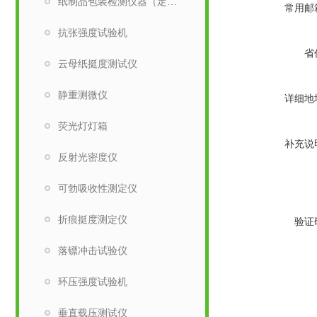
纸制品包装检测仪器（定量取样刀）
常用邮
抗张强度试验机
省
云母纸挺度测试仪
静重测微仪
详细地
荧光灯灯箱
补充说
反射光密度仪
可勃吸收性测定仪
折痕挺度测定仪
验证
落镖冲击试验仪
环压强度试验机
垂直载压测试仪