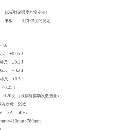
.7
纸板戳穿强度的测定法》
.7
——
纸板
戳穿强度的测定
～
48J
±0.05 J
标尺
±0.1 J
档标尺
±0.2 J
档标尺
±0.5 J
档标尺
<0.25 J
：
>120
：
次
（以摆臂摆动次数衡量）
99
保存次数：
次
0V 3A 50Hz
0mm×410mm×780mm
g