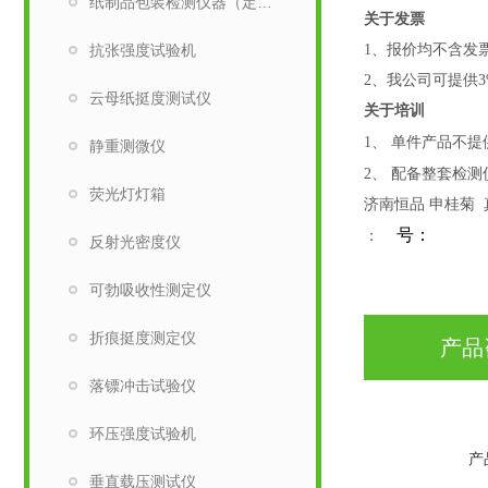
纸制品包装检测仪器（定量取样刀）
关于发票
抗张强度试验机
1、报价均不含发
2、我公司可提供3
云母纸挺度测试仪
关于培训
1、
单件产品不提
静重测微仪
2、
配备整套检测
荧光灯灯箱
济南恒品 申桂菊
号：
：
反射光密度仪
可勃吸收性测定仪
折痕挺度测定仪
产品
落镖冲击试验仪
环压强度试验机
产
垂直载压测试仪