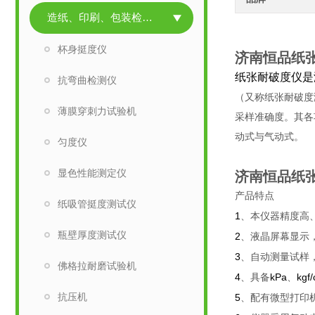
造纸、印刷、包装检测仪器
杯身挺度仪
济南恒品纸
纸张耐破度仪是
抗弯曲检测仪
（又称纸张耐破度
薄膜穿刺力试验机
采样准确度。其各
动式与气动式。
匀度仪
显色性能测定仪
济南恒品纸
产品特点
纸吸管挺度测试仪
1
、本仪器精度高
瓶壁厚度测试仪
2
、液晶屏幕显示
3
、自动测量试样，
佛格拉耐磨试验机
4
kPa
kgf
、具备
、
抗压机
5
、配有微型打印