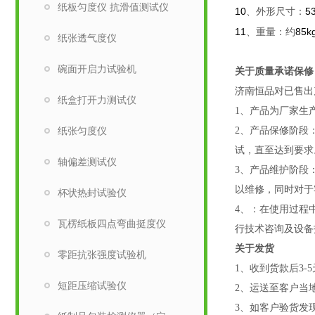
纸板匀度仪 抗滑值测试仪
10
5
、外形尺寸：
11
85k
、重量：约
纸张透气度仪
碗面开启力试验机
关于质量承诺保修
济南恒品对已售出
纸盒打开力测试仪
1、产品为厂家生
纸张匀度仪
2、产品保修阶段
试，直至达到要求
轴偏差测试仪
3、产品维护阶段
以维修，同时对于
杯状热封试验仪
4、：
在使用过程
瓦楞纸板四点弯曲挺度仪
行技术咨询及设备
关于发货
零距抗张强度试验机
1
、收到货款后
3-5
短距压缩试验仪
2
、运送至客户当
3
、如客户验货发