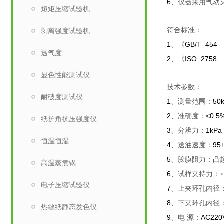
6
、仪器采用气动
短矩压缩试验机
符合标准：
剥离强度试验机
1
GB/T 45
、《
透气度
2
ISO 275
、《
显色性能测试仪
技术参数：
耐破度测试仪
1
50
、测量范围：
2
<0.5
、准确度：
纸护角抗压强度仪
3
1kPa
、分辨力：
恒温恒湿
4
95
、送油速度：
5
、胶膜阻力：凸
高温蒸煮锅
6
、试样夹持力：≥
电子压缩试验仪
7
、上夹环孔内径
8
、下夹环孔内径
热敏纸静态发色仪
9
AC220
、电
源：