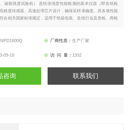
、破裂强度试验机） 是纸张强度性能检测的基本仪器（即造纸检
高精度传感器、高速处理芯片设计，确保采样准确度。其各项性能
符合相关国家标准规定，适用于纸箱包装、造纸行业及质检、商检
度试验。仪器因夹持方式不同分为手动式与气动式。
-NPD1600Q
厂商性质：
生产厂家
3-09-10
访 问 量：
1932
品咨询
联系我们