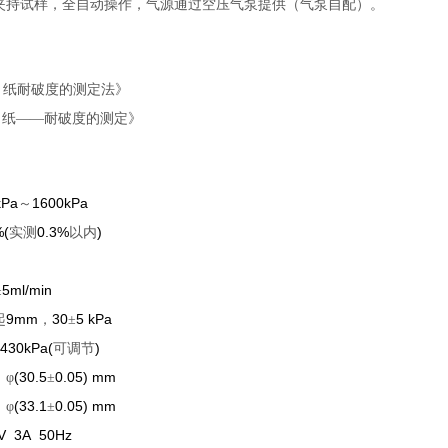
夹持试样，全自动操作，气源通过空压气泵提供（气泵自配）。
4
纸耐破度的测定法》
8
纸——耐破度的测定》
kPa
1600kPa
～
%(
0.3%
)
实测
以内
5ml/min
±
9mm
30
5 kPa
起
，
±
430kPa(
)
可调节
(30.5
0.05) mm
：φ
±
(33.1
0.05) mm
：φ
±
V 3A 50Hz