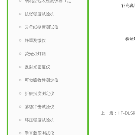
纸制品包装检测仪器（定量取样刀）
补充说
抗张强度试验机
云母纸挺度测试仪
验证
静重测微仪
荧光灯灯箱
反射光密度仪
可勃吸收性测定仪
折痕挺度测定仪
落镖冲击试验仪
上一篇：
HP-D
环压强度试验机
垂直载压测试仪