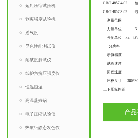
GB/T 4857.4-
短矩压缩试验机
GB/T 4857.3-
剥离强度试验机
测量范围
力量单位
N
透气度
强度单位
Pa、kPa
显色性能测试仪
分辨率
示值精度
耐破度测试仪
试验速度
回程速度
纸护角抗压强度仪
压板尺寸
300
恒温恒湿
上下压板间距
高温蒸煮锅
产品
电子压缩试验仪
热敏纸静态发色仪