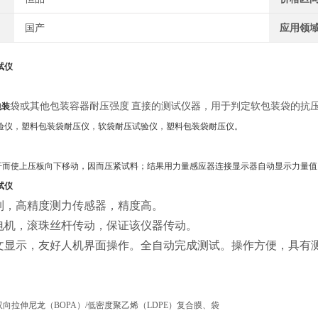
国产
应用领
试仪
袋或其他包装容器耐压强度
直接的测试仪器，用于判定软包装袋的抗
包装
验仪
，
塑料包装袋耐压仪
，软袋耐压试验仪，塑料包装袋耐压仪。
而使上压板向下移动，因而压紧试料；结果用力量感应器连接显示器自动显示力量值
试仪
制，高精度测力传感器，精度高。
电机，滚珠丝杆传动，保证该仪器传动。
文显示，友好人机界面操作。全自动完成测试。操作方便，具有
双向拉伸尼龙（
BOPA
）
/
低密度聚乙烯（
LDPE
）复合膜、袋