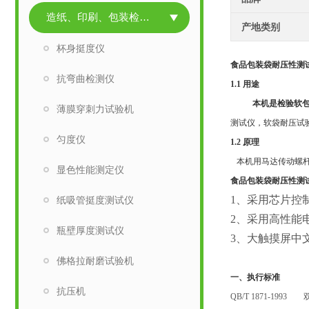
造纸、印刷、包装检测仪器
产地类别
杯身挺度仪
食品包装袋耐压性测
抗弯曲检测仪
1.1 用途
本机是检验软
薄膜穿刺力试验机
测试仪
，
软袋耐压试
匀度仪
1.2 原理
本机用马达传动螺杆
显色性能测定仪
食品包装袋耐压性测
1、采用芯片控
纸吸管挺度测试仪
2、采用高性能
瓶壁厚度测试仪
3、大触摸屏中
佛格拉耐磨试验机
一、执行标准
抗压机
QB/T 1871-1993