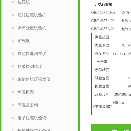
抗压机
一、执行标准
QB/T 1871-1993
双向
短矩压缩试验机
GB/T 4857.4-92 
剥离强度试验机
GB/T 4857.3-92
测量范围
透气度
力量单位
N、kN
显色性能测试仪
强度单位
Pa、kPa、MP
分辨率
耐破度测试仪
示值精度
试验速度
1
纸护角抗压强度仪
回程速度
20
恒温恒湿
压板尺寸
300*30
300 mm
高温蒸煮锅
上下压板间距
电子压缩试验仪
热敏纸静态发色仪