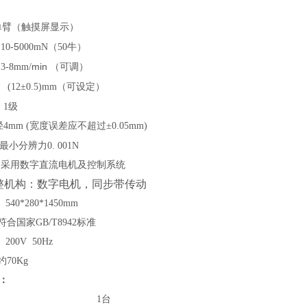
单臂（
触摸屏显示）
5
10-
000mN
（
50
牛）
min
3-8
mm/
（可调）
(12±0.5)mm
（可设定）
1级
径
4mm
(
宽度误差应不超过
±0.05mm)
最小分辨力
0. 001N
采用数字直流电机及控制系统
整机构：数字电机，同步带传动
540*280*1450mm
符合国家
GB/T8942
标准
200V 50Hz
约
70Kg
：
(单臂) 1台