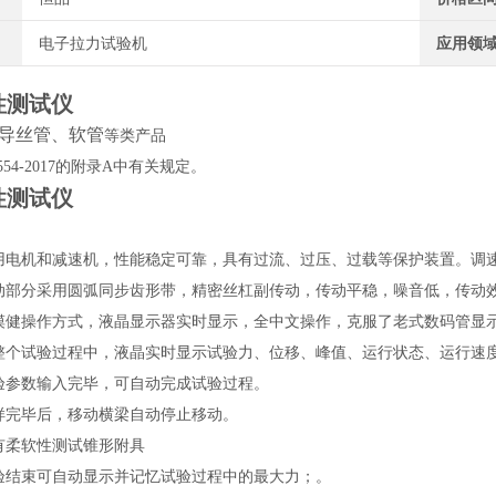
电子拉力试验机
应用领
性测试仪
导丝管、软管
等类产品
54-2017
的附录
A
中
有关规定。
性测试仪
电机和减速机，性能稳定可靠，具有过流、过压、过载等保护装置。调速范围可
动部分采用圆弧同步齿形带，精密丝杠副传动，传动平稳，噪音低，传动
摸健操作方式，液晶显示器实时显示，全中文操作，克服了老式数码管显
整个试验过程中，液晶实时显示试验力、位移、峰值、运行状态、运行速
验参数输入完毕，可自动完成试验过程。
样完毕后，移动横梁自动停止移动。
有柔软性测试锥形附具
验结束可自动显示并记忆试验过程中的最大力；
。