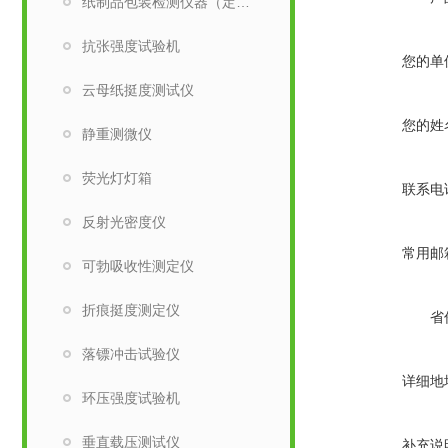
纸制品包装检测仪器（定量取样刀）
抗张强度试验机
您的单
云母纸挺度测试仪
您的姓
静重测微仪
荧光灯灯箱
联系电
反射光密度仪
常用邮
可勃吸收性测定仪
折痕挺度测定仪
省
落镖冲击试验仪
详细地
环压强度试验机
垂直载压测试仪
补充说