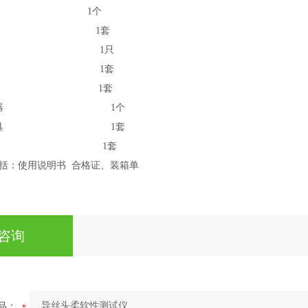
1个
1套
1只
1套
1套
操作显示器 1个
性测试辅具 1套
1套
括：使用说明书
合格证、装箱单
咨询
品：