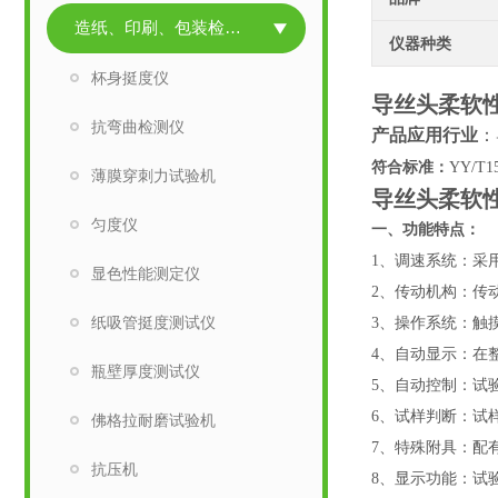
造纸、印刷、包装检测仪器
仪器种类
杯身挺度仪
导丝头柔软
抗弯曲检测仪
产品
应用行业
：
符合
标准：
YY/T15
薄膜穿刺力试验机
导丝头柔软
匀度仪
一、
功能特点：
1、调速系统：采用
显色性能测定仪
2、传动机构：传
纸吸管挺度测试仪
3、操作系统：触
4、自动显示：在
瓶壁厚度测试仪
5、自动控制：试
6、试样判断：试
佛格拉耐磨试验机
7、特殊附具：配
抗压机
8、显示功能：试