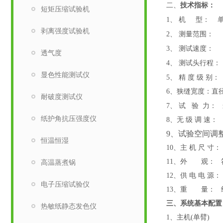
二、
技术指标：
短矩压缩试验机
1、
机
型：
剥离强度试验机
2、
测量范围
：
3、
测试速度：
透气度
4、
测试头行程：
显色性能测试仪
5、
精
度
级
别：
6、
狭缝宽度：
直
耐破度测试仪
7、
试
验
力：
纸护角抗压强度仪
8
、无
级
调
速：
9、试验空间调
恒温恒湿
10
、主
机
尺
寸：
11
、外
观：
高温蒸煮锅
12
、供
电
电
源：
电子压缩试验仪
13
、重
量：
三
、系统基本配置
热敏纸静态发色仪
1、主机