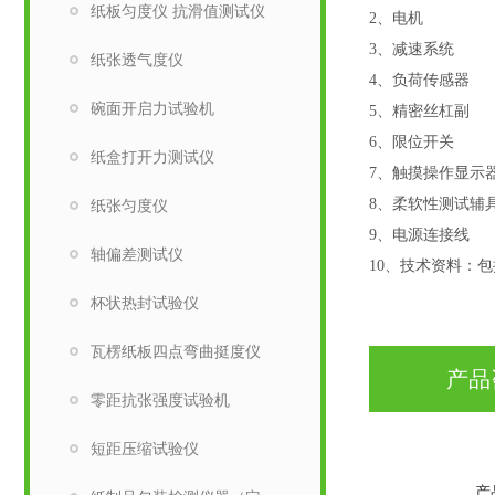
纸板匀度仪 抗滑值测试仪
2、
电机
3、
减速系统
纸张透气度仪
4、
负荷传感器
碗面开启力试验机
5、
精密丝杠副
6
、限位开关
纸盒打开力测试仪
7、触摸
8、柔软
纸张匀度仪
9、
电源连接线
轴偏差测试仪
10
、技术资料：包
杯状热封试验仪
瓦楞纸板四点弯曲挺度仪
产品
零距抗张强度试验机
短距压缩试验仪
产