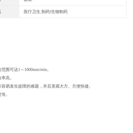
域
医疗卫生,制药/生物制药
达1～1000mm/min。
效率高。
示容易发生故障的难题，并且美观大方、方便快捷。
度等。