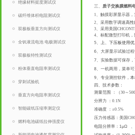
绝缘材料挺度测试仪
三、
质子交换膜燃料
1
、触摸
彩
屏
显示器
，
碳纤维体积电阻测试仪
高性
2
、
采用数字调速
双极板垂直方向测试仪
3
、
采用
美国
CHCONT
4、标配微型打印机
全钒液流电池 电极测试仪
5
上、下压板
优
、
使用
6
、
大屏显示试验过程
双极板特性测试仪
7
、实验数据可保存，
8
粉体垂直电阻率测试仪
、一机两用，菜单可
9
、
专业测控软件
，
本
穿刺试验机
四、
技术参数：
测量范围
：（
30～
5
0
垂直方向电阻率测试仪
分辨力
：
0.1N
智能碳纸压缩率测定仪
准确度
：
±0.5%
压力传感器：美国
CH
燃料电池碳纸拉伸强度仪
1μΩ
电阻分辨率：
、
新能源电池透气度测定仪