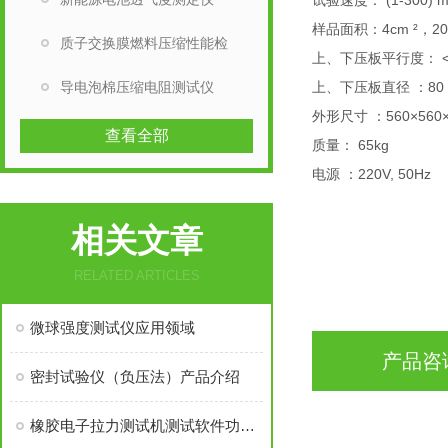
(1-
30
0) 
试验速度：
4cm
²
2
样品面积：
，
质子交换膜燃料压缩性能检
<
上
、
下压板平行度：
导电泡棉压缩电阻测试仪
8
0
上
、
下压板直径
：
560
×
560
外形尺寸
：
查看全部
6
5
kg
质量：
220
V, 50Hz
电源
：
相关文章
RELATED ARTICLES
微球强度测试仪应用领域
产品咨
密封试验仪（负压法）产品介绍
橡胶电子拉力测试机测试软件功能介绍