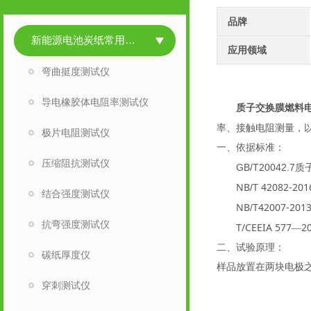
品牌
新能源电池炭纸常用检测仪
应用领域
弯曲挺度测试仪
导电橡胶体电阻率测试仪
质子交换膜燃料
率、接触电阻
测量，
极片电阻测试仪
一、
依据
标准：
压缩阻抗测试仪
GB/T20042.7
质
NB
T 42082-20
/
结合强度测试仪
NB
T42007-201
/
抗弯强度测试仪
T/CEEIA 577
2
—
二、
试验原理：
碳纸厚度仪
样品放置在两块电极
穿刺测试仪