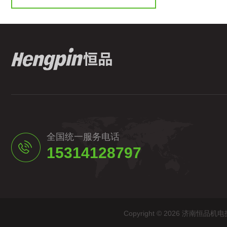
全国统一服务电话
15314128797
Copyright © 2026 济南