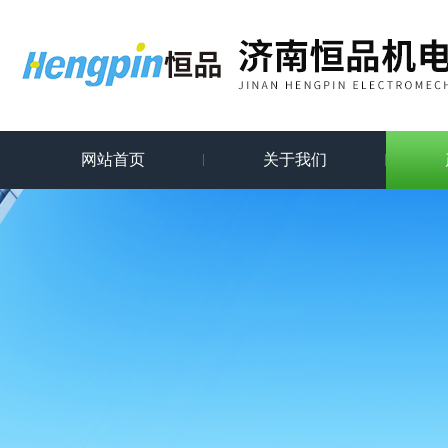
网站首页
关于我们