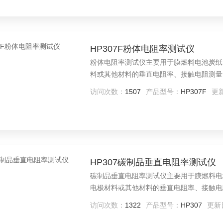
HP307F粉体电阻率测试仪
粉体电阻率测试仪主要用于膜燃料电池炭纸
料或其他材料的垂直电阻率、接触电阻测量
与导电性。该机也叫碳纸垂直电阻率测试仪
访问次数：
1507
产品型号：
HP307F
更
HP307碳制品垂直电阻率测试仪
碳制品垂直电阻率测试仪主要用于膜燃料电
电极材料或其他材料的垂直电阻率、接触电
透气性与导电性。该机也叫碳纸垂直电阻率
访问次数：
1322
产品型号：
HP307
更新