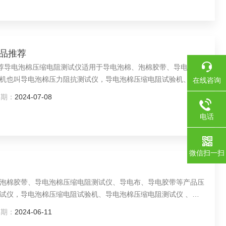
产品推荐
机也叫导电泡棉压力阻抗测试仪，导电泡棉压缩电阻试验机、导电
在线咨询
测试仪。
日期：
2024-07-08
电话
微信扫一扫
泡棉胶带、导电泡棉压缩电阻测试仪、导电布、导电胶带等产品压
试仪，导电泡棉压缩电阻试验机、导电泡棉压缩电阻测试仪 、导
日期：
2024-06-11