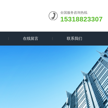
全国服务咨询热线:
15318823307
在线留言
联系我们