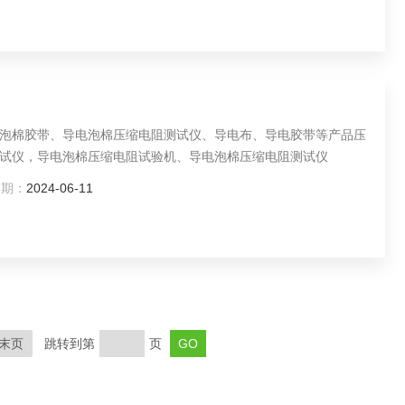
泡棉胶带、导电泡棉压缩电阻测试仪、导电布、导电胶带等产品压
试仪，导电泡棉压缩电阻试验机、导电泡棉压缩电阻测试仪
日期：
2024-06-11
末页
跳转到第
页