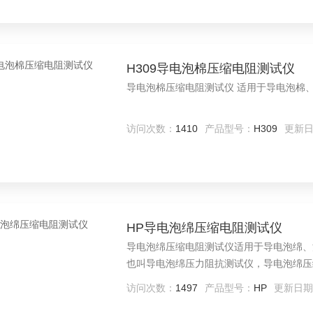
H309导电泡棉压缩电阻测试仪
导电泡棉压缩电阻测试仪 适用于导电泡棉
访问次数：
1410
产品型号：
H309
更新
HP导电泡绵压缩电阻测试仪
导电泡绵压缩电阻测试仪适用于导电泡绵、
也叫导电泡绵压力阻抗测试仪，导电泡绵压
访问次数：
1497
产品型号：
HP
更新日期