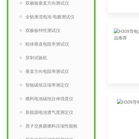
双极板垂直方向测试仪
全钒液流电池 电极测试仪
双极板特性测试仪
粉体垂直电阻率测试仪
穿刺试验机
垂直方向电阻率测试仪
智能碳纸压缩率测定仪
燃料电池碳纸拉伸强度仪
新能源电池透气度测定仪
质子交换膜燃料压缩性能检