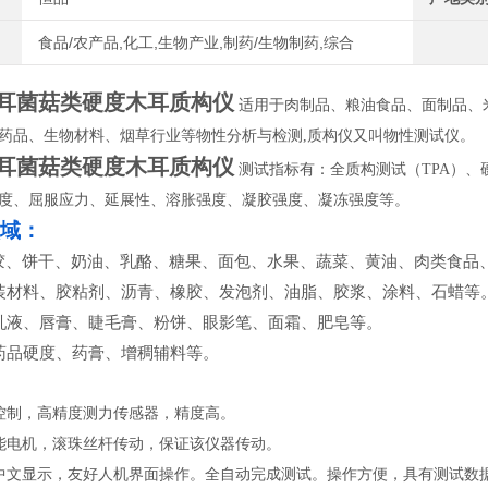
食品/农产品,化工,生物产业,制药/生物制药,综合
耳菌菇类硬度木耳质构仪
适用于肉制品、粮油食品、面制品、
药品、生物材料、烟草行业等物性分析与检测
,
质构仪又叫物性测试仪。
耳菌菇类硬度木耳质构仪
测试指标有：全质构测试（
TPA
）、
度、屈服应力、延展性、溶胀强度、凝胶强度、凝冻强度等。
域：
胶、饼干、奶油、乳酪、糖果、面包、水果、蔬菜、黄油、肉类食品
装材料、胶粘剂、沥青、橡胶、发泡剂、油脂、胶浆、涂料、石蜡等
乳液、唇膏、睫毛膏、粉饼、眼影笔、面霜、肥皂等。
药品硬度、药膏、增稠辅料等。
控制，高精度测力传感器，精度高。
能电机，滚珠丝杆传动，保证该仪器传动。
中文显示，友好人机界面操作。全自动完成测试。操作方便，具有测试数