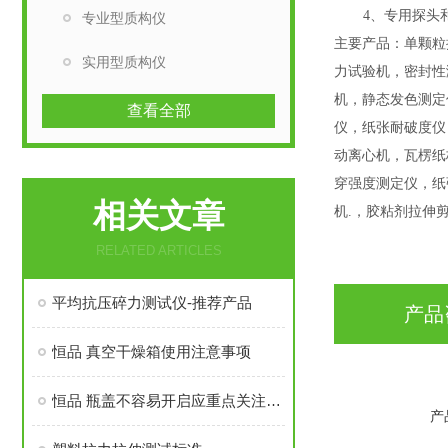
4
、专用探头
专业型质构仪
主要产品：
单颗粒
实用型质构仪
力试验机，密封性
机，静态发色测定
查看全部
仪，纸张耐破度仪
动离心机，瓦楞纸
穿强度测定仪，纸
相关文章
机
.
，胶粘剂拉伸
RELATED ARTICLES
平均抗压碎力测试仪-推荐产品
产品
恒品 真空干燥箱使用注意事项
恒品 瓶盖不容易开启应重点关注检测什么指标？
产