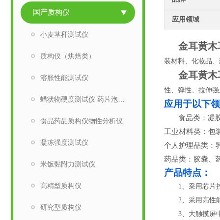
国产质构仪
应用领域
小麦茎秆测试仪
金耳黄木
质构仪（烘焙类）
装材料、化妆品、
金耳黄木
溶胀性能测试仪
性、弹性、拉伸强
蜡状物硬度测试仪 药片泡罩包装穿刺实验仪
应用于以下领
食品类：凝
食品药品质构仪物性分析仪
工业材料类：包
凝冻强度测试仪
个人护理品类：
药品类：胶囊、
米饭黏附力测试仪
产品特点：
高精型质构仪
1
、采用芯片
2
、采用高性
研究型质构仪
3
、大触摸屏