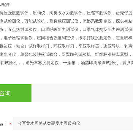
和配件。
抗压强度测试仪，质构仪，肉类系水力测试仪，压缩率测试仪，蛋壳强度
测试
检测仪
，万能试验机，
垂直载压测试仪，摩擦系数测定仪，探头初粘
仪，五点热封试验仪，口罩呼吸阻力测试仪，口罩气体交换压力差测试仪
，电子压缩试验仪，层间结合强度测定仪，纸浆打浆度测定仪，定量取样
板边压（粘合）试样取样刀，环压取样刀，平压取样器，边压导块，剥离
张水分仪，单臂包装跌落试验台，双翼跌落试验机，纤维标准解离器型，
剪切试验机，，透光率雾度测定仪，干燥箱
.
，油墨印刷摩擦试验机，
背胶
咨询
品：