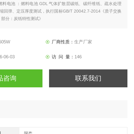
燃料电池 ：燃料电池 GDL 气体扩散层碳纸、碳纤维纸、疏水处理
回弹、定压厚度测试，执行国标GB/T 20042.7-2014《质子交换
7 部分：炭纸特性测试》
铁铬液流电池：电极碳毡、石墨毡、导电碳布、多孔碳纤维电极压缩形
配套 NB/T42082 液流电池电极标准）；
605W
厂商性质：
生产厂家
6-06-03
访 问 量：
146
品咨询
联系我们
别
国产