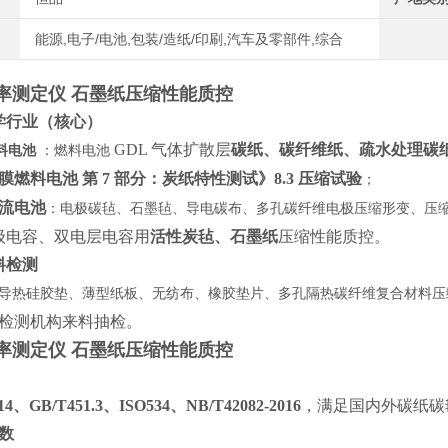
能源,电子/电池,包装/造纸/印刷,汽车及零部件,综合
率测定仪 石墨纸压缩性能质控
学行业（核心）
GDL 气体扩散层
碳纸、碳纤维纸、疏水处理碳
料电池
：燃料电池
换膜燃料电池 第 7 部分：炭纸特性测试》8.3 压缩试验
；
液流电池
：电极碳毡、石墨毡、导电碳布、多孔碳纤维电极压缩形变、压
级电容、双电层电容用
活性炭毡、石墨纸
压缩性能质控。
料检测
导热硅胶垫、薄型纸板、无纺布、橡胶垫片、多孔隔热碳纤维复合材料压
检测机构来料抽检。
率测定仪 石墨纸压缩性能质控
014、GB/T451.3、ISO534、NB/T42082-2016
，满足国内外碳纸碳
数