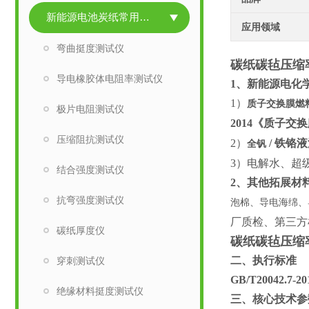
新能源电池炭纸常用检测仪
应用领域
弯曲挺度测试仪
碳纸碳毡压缩
导电橡胶体电阻率测试仪
1、新能源电化
1）
质子交换膜燃
极片电阻测试仪
2014《质子交
压缩阻抗测试仪
2）
/ 铁铬
全钒
3）电解水、超
结合强度测试仪
2、其他拓展材
抗弯强度测试仪
泡棉、导电海绵、
厂质检、第三方
碳纸厚度仪
碳纸碳毡压缩
二、执行标准
穿刺测试仪
GB/T20042.7-2
绝缘材料挺度测试仪
三、核心技术参