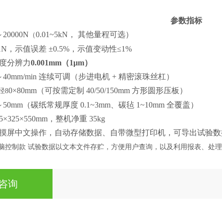
参数指标
～
20000N
0.01~5kN，
其他
量程
可选
）
（
.1N，示值误差 ±
0.5
%，示值变动性≤1%
度分辨力
0.001mm（1μm）
～40mm/min 连续可调（步进电机 + 精密滚珠丝杠）
0×
8
0mm（可按需定制
4
0/
5
0/150mm 方形
圆形
压板）
径
8
～50mm（碳纸常规厚度 0.1~3mm、碳毡 1~10mm 全覆盖）
5×325×
5
50mm，整机净重
3
5kg
摸屏
中文操作，自动存储数据、自带微型打印机，可导出试验
数
脑控制款
试验数据以文本文件存贮，方便用户查询，以及利用报表、处理
咨询