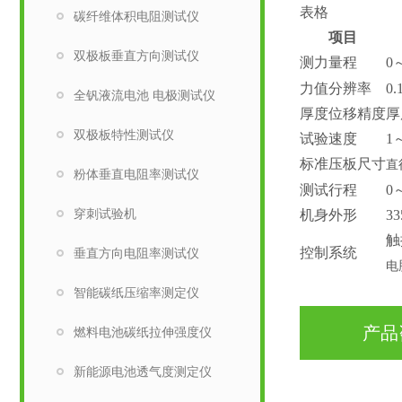
表格
碳纤维体积电阻测试仪
项目
双极板垂直方向测试仪
测力量程
0
力值分辨率
0
全钒液流电池 电极测试仪
厚度位移精度
厚
双极板特性测试仪
试验速度
1
标准压板尺寸
直
粉体垂直电阻率测试仪
测试行程
0
穿刺试验机
机身外形
33
触
控制系统
垂直方向电阻率测试仪
电
智能碳纸压缩率测定仪
产品
燃料电池碳纸拉伸强度仪
新能源电池透气度测定仪