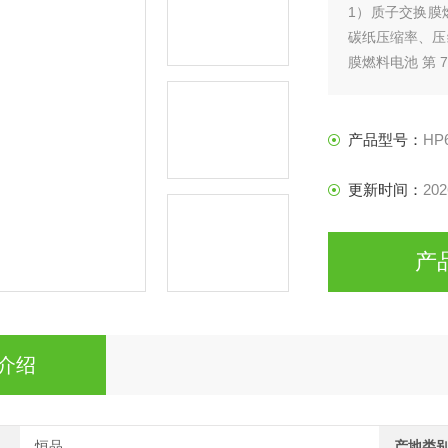
1）质子交换膜
碳纸压缩率、压缩
膜燃料电池 第 
2）全钒 / 
变、压缩率检测（
产品型号：
HP
更新时间：
202
产
介绍
恒品
产地类