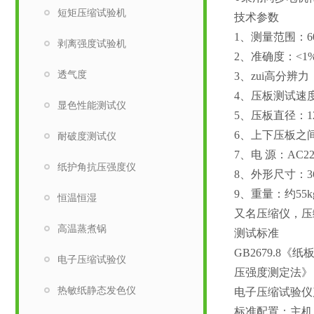
短矩压缩试验机
技术参数
1、测量范围：60
剥离强度试验机
2、准确度：<1%
透气度
3、zui高分辨力：
4、压板测试速度：1
显色性能测试仪
5、压板直径：1
6、上下压板之间
耐破度测试仪
7、电 源：AC22
纸护角抗压强度仪
8、外形尺寸：360
9、重量：约55k
恒温恒湿
又名压缩仪，压
高温蒸煮锅
测试标准
GB2679.8
电子压缩试验仪
压强度测定法》
热敏纸静态发色仪
电子压缩试验仪
标准配置：主机