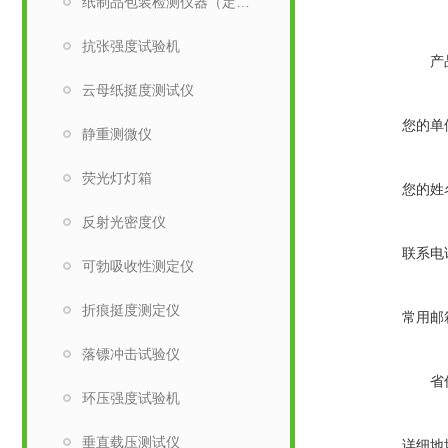
纸制品包装检测仪器（定量取样刀）
抗张强度试验机
产
云母纸挺度测试仪
您的单
静重测微仪
荧光灯灯箱
您的姓
反射光密度仪
联系电
可勃吸收性测定仪
折痕挺度测定仪
常用邮
落镖冲击试验仪
省
环压强度试验机
垂直载压测试仪
详细地