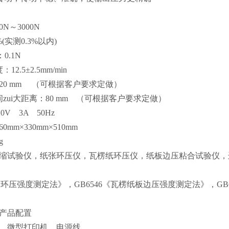
N～3000N
(实测0.3%以内)
0.1N
2.5±2.5mm/min
20 mm （可根据客户要求定做）
zui大距离：80 mm （可根据客户要求定做）
0V 3A 50Hz
mm×330mm×510mm
g
缩试验仪，纸张环压仪，瓦楞纸环压仪，纸板边压粘合试验仪，
《纸板环压强度测定法》，GB6546《瓦楞纸板边压强度测定法》，GB
产品配置
、微型打印机、电源线