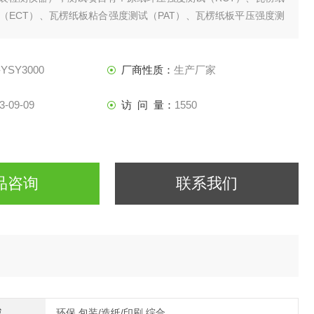
（ECT）、瓦楞纸板粘合强度测试（PAT）、瓦楞纸板平压强度测
原纸实验室起楞后压缩强度（CCT）和平压强度（CMT），采用高
速处理芯片设计，确保采样
-YSY3000
厂商性质：
生产厂家
3-09-09
访 问 量：
1550
品咨询
联系我们
域
环保,包装/造纸/印刷,综合