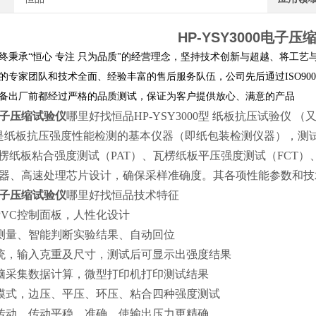
HP-YSY3000
电子压
终秉承
“
恒心 专注 只为品质
"
的经营理念，坚持技术创新与超越、将工艺
的专家团队和技术全面、经验丰富的售后服务队伍，公司先后通过ISO90
备出厂前都经过严格的品质测试，保证为客户提供放心、满意的产品
子压缩试验仪
哪里好找恒品HP-YSY3000型 纸板抗压试验
是纸板抗压强度性能检测的基本仪器（即纸包装检测仪器），测
瓦楞纸板粘合强度测试（PAT）、瓦楞纸板平压强度测试（FCT）
器、高速处理芯片设计，确保采样准确度。其各项性能参数和技
子压缩试验仪
哪里好找恒品技术特征
PVC控制面板，人性化设计
测量、智能判断实验结果、自动回位
统，输入克重及尺寸，测试后可显示出强度结果
脑采集数据计算，微型打印机打印测试结果
模式，边压、平压、环压、粘合四种强度测试
传动，传动平稳、准确，使输出压力更精确