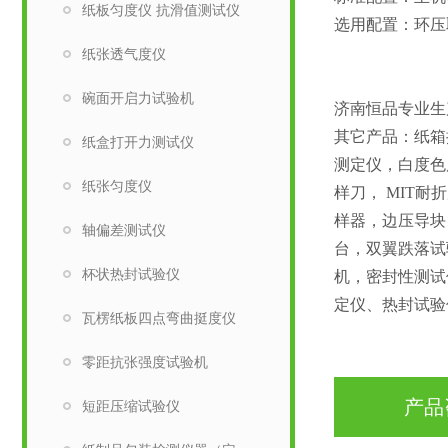
纸板匀度仪 抗滑值测试仪
选用配置：环压
纸张透气度仪
碗面开启力试验机
济南恒品专业生
其它产品：纸箱
纸盒打开力测试仪
测定仪，白度色
纸张匀度仪
样刀， MIT
样器，边压导块
轴偏差测试仪
台，双翼跌落试
杯状热封试验仪
机，密封性测试
定仪、热封试验
瓦楞纸板四点弯曲挺度仪
零距抗张强度试验机
产品
短距压缩试验仪