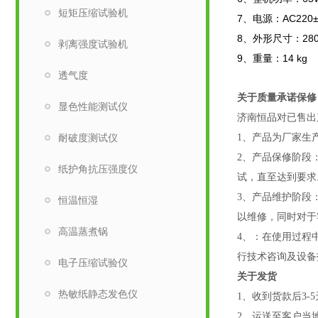
短矩压缩试验机
7、电源：AC220±
8、外形尺寸：280 m
剥离强度试验机
9、重量：14 kg
透气度
关于质量承诺保修
显色性能测试仪
济南恒品对已售出
耐破度测试仪
1、产品为厂家生
2、产品保修阶段
纸护角抗压强度仪
试，直至达到要求
3、产品维护阶段
恒温恒湿
以维修，同时对于
高温蒸煮锅
4、：
在使用过程
行技术咨询及设备
电子压缩试验仪
关于发货
热敏纸静态发色仪
1
、收到货款后
3-5
2
、运送至客户当