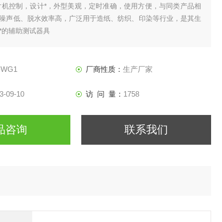
片机控制，设计*，外型美观，定时准确，使用方便，与同类产品相
噪声低、脱水效率高，广泛用于造纸、纺织、印染等行业，是其生
*的辅助测试器具
-WG1
厂商性质：
生产厂家
3-09-10
访 问 量：
1758
品咨询
联系我们