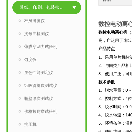
造纸、印刷、包装检测仪器
杯身挺度仪
数控电动离
数控电动离心机
（
抗弯曲检测仪
高，广泛用于造纸
薄膜穿刺力试验机
产品特点
1、采用单片机控
匀度仪
2、与同类产品相
显色性能测定仪
3、使用广泛，可
技术参数
纸吸管挺度测试仪
1、脱水重量：0～5
瓶壁厚度测试仪
2、控制方式：4
3、脱水时间：0-
佛格拉耐磨试验机
4、脱水转速
：
14
5、环境条件：温度
抗压机
6、整机功率：65