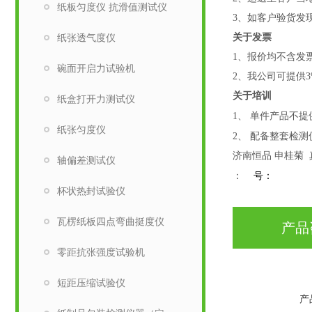
纸板匀度仪 抗滑值测试仪
3
、如客户验货发
纸张透气度仪
关于发票
1、报价均不含发
碗面开启力试验机
2、我公司可提供3
关于培训
纸盒打开力测试仪
1、
单件产品不提
纸张匀度仪
2、
配备整套检测
济南恒品 申桂菊
轴偏差测试仪
：
号：
杯状热封试验仪
瓦楞纸板四点弯曲挺度仪
产品
零距抗张强度试验机
短距压缩试验仪
产