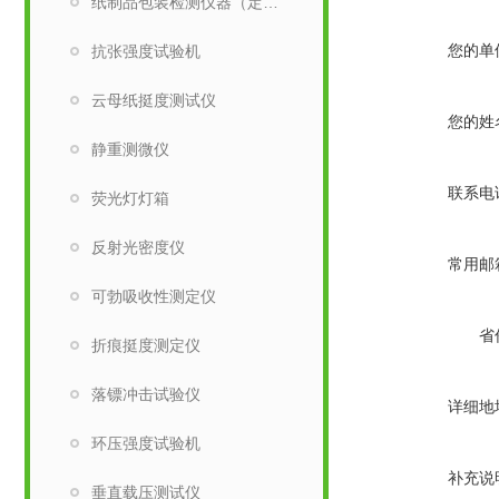
纸制品包装检测仪器（定量取样刀）
您的单
抗张强度试验机
云母纸挺度测试仪
您的姓
静重测微仪
联系电
荧光灯灯箱
反射光密度仪
常用邮
可勃吸收性测定仪
省
折痕挺度测定仪
落镖冲击试验仪
详细地
环压强度试验机
补充说
垂直载压测试仪