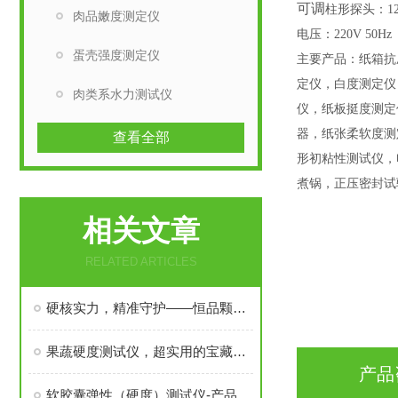
可调
柱形探头：
1
肉品嫩度测定仪
电压：
220V 50Hz
蛋壳强度测定仪
主要产品：纸箱抗
定仪，白度测定仪
肉类系水力测试仪
仪，纸板挺度测定
器，纸张柔软度测
查看全部
形初粘性测试仪，
煮锅，正压密封试
相关文章
RELATED ARTICLES
硬核实力，精准守护——恒品颗粒抗压强度测试仪，为品质检测保驾护航
果蔬硬度测试仪，超实用的宝藏好物！🎉
产品
软胶囊弹性（硬度）测试仪-产品应用