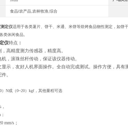
食品/农产品,农林牧渔,综合
度测定仪
适用于各类薯片、饼干、米通、米饼等焙烤食品物性测定，如饼
各类休闲食品。
定仪
特点
：
制，高精度测力传感器，精度高。
电机，滚珠丝杆传动，保证该仪器传动。
文显示，友好人机界面操作。全自动完成测试。操作方便，具有
配件。
200）N或（0~20）kgf，其他量程可选
%，
m；
20 mm/s；