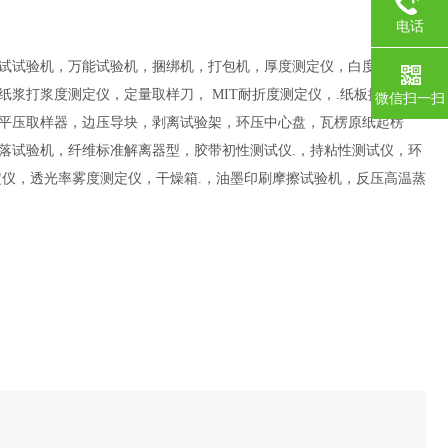
电话
试试验机，万能试验机，捆绑机，打包机，厚度测定仪，白度色度测
纸浆打浆度测定仪，定量取样刀，
MIT
耐折度测定仪，
.
纸板挺度测定
微信扫一扫
平压取样器，边压导块，剥离试验架，环压中心盘，瓦楞原纸起楞
落试验机，纤维标准解离器型，胶带初性测试仪
.
，持粘性测试仪，环
定仪，透光率雾度测定仪，干燥箱
.
，油墨印刷摩擦试验机，反压高温蒸