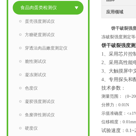
食品肉蛋类检测仪
应用领域
蛋壳强度测试仪
饼干破裂强
方糖硬度测试仪
冻破裂强度测定等
饼干破裂强度测
穿透法肉品嫩度测定仪
1、采用芯片控
脆性测试仪
2、采用高性能
3、大触摸屏中
凝冻测试仪
4、专用探头和
技术参数：
色度仪
测量范围：（
0~
凝胶强度测试仪
分辨力：
0.01N
示值准确度：
<±1
鱼糜弹性测试仪
位移精度：
0.01m
硬度仪
试验速度：
0.1~