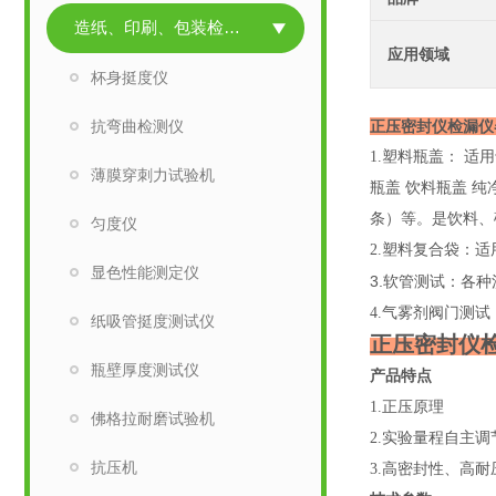
造纸、印刷、包装检测仪器
应用领域
杯身挺度仪
抗弯曲检测仪
正压密封仪检漏仪
1.
塑料瓶盖： 适
薄膜穿刺力试验机
瓶盖 饮料瓶盖 纯
条）等
。是饮料、
匀度仪
2.
塑料复合袋：适
显色性能测定仪
3.
软管测试：
各种
4.气雾剂阀门测试
纸吸管挺度测试仪
正压密封仪
瓶壁厚度测试仪
产品特点
1.正压原理
佛格拉耐磨试验机
2.实验量程自主调
抗压机
3.高密封性、高耐