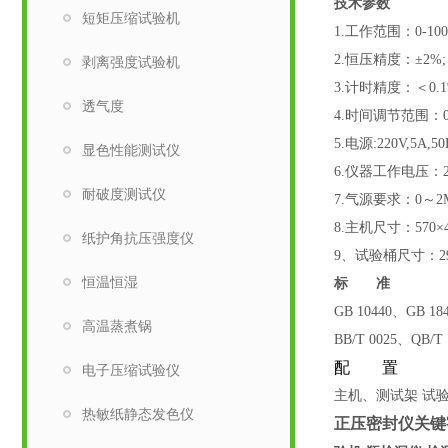
技术参数
短矩压缩试验机
1.工作范围：0-100
2.恒压精度：±2%;
剥离强度试验机
3.计时精度：＜0.
透气度
4.时间调节范围：0
5.电源:220V,5A,50
显色性能测试仪
6.仪器工作电压：2
耐破度测试仪
7.气源要求：0～
8.主机尺寸：570×
纸护角抗压强度仪
9
、
试验桶
尺寸：29
恒温恒湿
标 准
GB 10440、GB 18
高温蒸煮锅
BB/T 0025、QB/T 
配 置
电子压缩试验仪
主机、测试架 试
热敏纸静态发色仪
正压密封仪关键