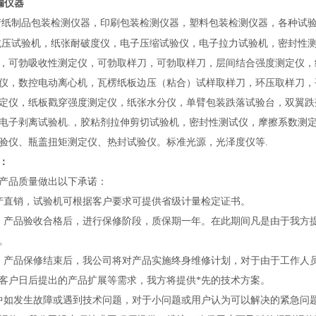
漏仪器
纸制品包装检测仪器，印刷包装检测仪器，塑料包装检测仪器，各种试
抗压试验机，纸张耐破度仪，电子压缩试验仪，电子拉力试验机，密封性
，可勃吸收性测定仪，可勃取样刀，可勃取样刀，层间结合强度测定仪，纸
仪，数控电动离心机，瓦楞纸板边压（粘合）试样取样刀，环压取样刀，
定仪，纸板戳穿强度测定仪，纸张水分仪，单臂包装跌落试验台，双翼跌
电子剥离试验机.，胶粘剂拉伸剪切试验机，密封性测试仪，摩擦系数测
验仪、瓶盖扭矩测定仪、热封试验仪。标准光源，光泽度仪等.
：
产品质量做出以下承诺：
产直销，试验机可根据客户要求可提供省级计量检定证书。
：产品验收合格后，进行保修阶段
，质保期一年
。在此期间凡是由于我方
。
：产品保修结束后，我公司将对产品实施终身维修计划，对于由于工作人
客户日后提出的产品扩展等需求，我方将提供*先的技术方案。
中如发生故障或遇到技术问题，对于小问题或用户认为可以解决的紧急问