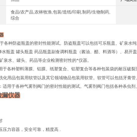
食品/农产品,农林牧渔,包装/造纸/印刷,制药/生物制药,
综合
器
用于各种防盗瓶盖的密封性能测试。防盗瓶盖可以包括可乐瓶盖、矿泉水
净水瓶盖 罐头瓶盖 药品瓶盖
副食调料瓶盖（酱油、醋、料酒等）、易开盖
矿泉水、罐头、药品等企业检测密封性的*仪器。
用于各种塑料薄膜、铝膜、纸塑复合、铝塑复合等各种包装袋的耐压破裂
洗化用品包装用软管以及其它领域物品包装用软管。软管可以包括牙膏管
：
适用于各种气雾剂阀门的密封性能的测试。气雾剂阀门包括各种杀虫剂
检漏仪器
节
压压力容器，安全可靠，精度高 .