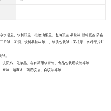
纯净水瓶盖、饮料瓶盖、植物油桶盖、
包装
瓶盖 易拉罐 塑料瓶盖 防盗
三片罐（啤酒、饮料易拉罐等）、纸质包装罐（圆柱形，各种薯片虾
测试。
、洗面奶、化妆品、各种药用软膏管、食品包装用软管等等
、摩丝、啫喱水、药用喷剂、自喷漆等等。