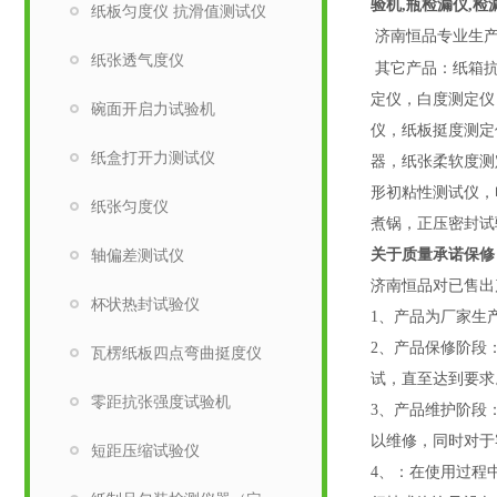
验机,瓶检漏仪,检
纸板匀度仪 抗滑值测试仪
济南恒品专业生产
纸张透气度仪
其它产品：纸箱
定仪，白度测定仪
碗面开启力试验机
仪，纸板挺度测定
纸盒打开力测试仪
器，纸张柔软度测
形初粘性测试仪，
纸张匀度仪
煮锅，正压密封试
轴偏差测试仪
关于质量承诺保修
济南恒品对已售出
杯状热封试验仪
1、产品为厂家生
2、产品保修阶段
瓦楞纸板四点弯曲挺度仪
试，直至达到要求
零距抗张强度试验机
3、产品维护阶段
以维修，同时对于
短距压缩试验仪
4、：在使用过程