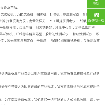
电话
验设备及产品。
测试试验机，万能试验机，捆绑机，打包机，厚度测定仪，白度色度测
微信扫一扫
浆打浆度测定仪，定量取样刀， MIT耐折度测定仪，.纸板挺度测定
平压取样器，边压导块，剥离试验架，环压中心盘，瓦楞原纸起楞
落试验机，纤维标准解离器型，胶带初性测试仪.，持粘性测试仪，环
定仪，透光率雾度测定仪，干燥箱.，油墨印刷摩擦试验机，反压高温蒸
提供的设备及产品自身出现严重质量问题，我方负责免费维修及产品调
员操作不当等人为因素造成的产品损坏，我方将收取适当的成本费用予
题。为了提高维修效率，我们将尽一切可能通过方式排除故障，请，进