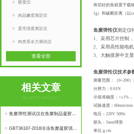
硬度仪
将切好的鱼糕置于载
1g）和破断距离（以c
肉品嫩度测定仪
蛋壳强度测定仪
鱼糜弹性仪
测定仪
1、采用芯片控制
肉类系水力测试仪
2、采用高性能电
3、大触摸屏中文
查看全部
鱼糜弹性仪
技术参
测量范围：（
0~200
相关文章
分辨力：
0.01N
示值准确度：
<±1%，
RELATED ARTICLES
试验速度：
60mm/min
鱼糜弹性测试仪在鱼糜制品凝胶品质检测中的应用
电压：
220V 50Hz
探头：
5mm球形
GBT36187-2018冷冻鱼糜凝胶强度测定产品推荐
单位
:g.cm